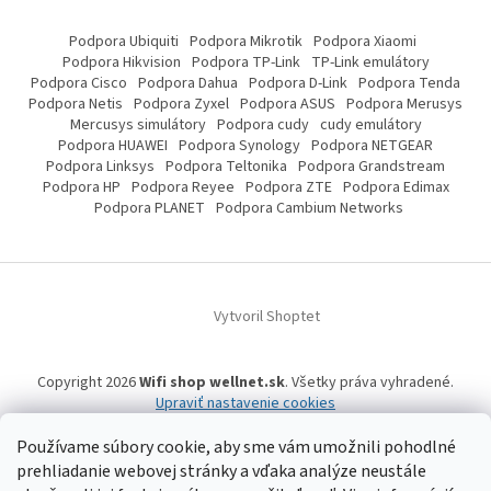
Podpora Ubiquiti
Podpora Mikrotik
Podpora Xiaomi
Podpora Hikvision
Podpora TP-Link
TP-Link emulátory
Podpora Cisco
Podpora Dahua
Podpora D-Link
Podpora Tenda
Podpora Netis
Podpora Zyxel
Podpora ASUS
Podpora Merusys
Mercusys simulátory
Podpora cudy
cudy emulátory
Podpora HUAWEI
Podpora Synology
Podpora NETGEAR
Podpora Linksys
Podpora Teltonika
Podpora Grandstream
Podpora HP
Podpora Reyee
Podpora ZTE
Podpora Edimax
Podpora PLANET
Podpora Cambium Networks
Vytvoril Shoptet
Copyright 2026
Wifi shop wellnet.sk
. Všetky práva vyhradené.
Upraviť nastavenie cookies
Používame súbory cookie, aby sme vám umožnili pohodlné
prehliadanie webovej stránky a vďaka analýze neustále
Wifi shop wellnet.sk prevádzkuje spoločnosť WELLNET, s.r.o.,
IČO: 36484610,