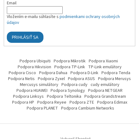
Email
Vložením e-mailu súhlasíte s
podmienkami ochrany osobných
údajov
PRIHLÁSIŤ SA
Podpora Ubiquiti
Podpora Mikrotik
Podpora Xiaomi
Podpora Hikvision
Podpora TP-Link
TP-Link emulátory
Podpora Cisco
Podpora Dahua
Podpora D-Link
Podpora Tenda
Podpora Netis
Podpora Zyxel
Podpora ASUS
Podpora Merusys
Mercusys simulátory
Podpora cudy
cudy emulátory
Podpora HUAWEI
Podpora Synology
Podpora NETGEAR
Podpora Linksys
Podpora Teltonika
Podpora Grandstream
Podpora HP
Podpora Reyee
Podpora ZTE
Podpora Edimax
Podpora PLANET
Podpora Cambium Networks