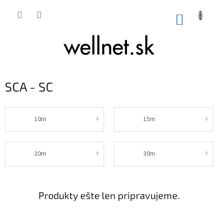
Prejsť na obsah
NÁKUP
SCA - SC
10m
15m
20m
30m
Produkty ešte len pripravujeme.