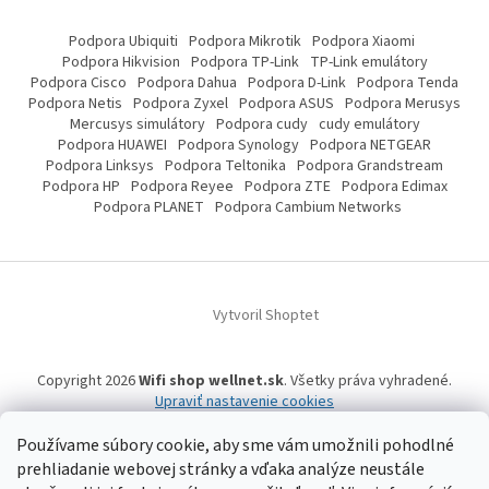
Podpora Ubiquiti
Podpora Mikrotik
Podpora Xiaomi
Podpora Hikvision
Podpora TP-Link
TP-Link emulátory
Podpora Cisco
Podpora Dahua
Podpora D-Link
Podpora Tenda
Podpora Netis
Podpora Zyxel
Podpora ASUS
Podpora Merusys
Mercusys simulátory
Podpora cudy
cudy emulátory
Podpora HUAWEI
Podpora Synology
Podpora NETGEAR
Podpora Linksys
Podpora Teltonika
Podpora Grandstream
Podpora HP
Podpora Reyee
Podpora ZTE
Podpora Edimax
Podpora PLANET
Podpora Cambium Networks
Vytvoril Shoptet
Copyright 2026
Wifi shop wellnet.sk
. Všetky práva vyhradené.
Upraviť nastavenie cookies
Používame súbory cookie, aby sme vám umožnili pohodlné
prehliadanie webovej stránky a vďaka analýze neustále
Wifi shop wellnet.sk prevádzkuje spoločnosť WELLNET, s.r.o.,
IČO: 36484610,