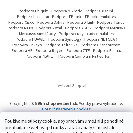
Podpora Ubiquiti
Podpora Mikrotik
Podpora Xiaomi
Podpora Hikvision
Podpora TP-Link
TP-Link emulátory
Podpora Cisco
Podpora Dahua
Podpora D-Link
Podpora Tenda
Podpora Netis
Podpora Zyxel
Podpora ASUS
Podpora Merusys
Mercusys simulátory
Podpora cudy
cudy emulátory
Podpora HUAWEI
Podpora Synology
Podpora NETGEAR
Podpora Linksys
Podpora Teltonika
Podpora Grandstream
Podpora HP
Podpora Reyee
Podpora ZTE
Podpora Edimax
Podpora PLANET
Podpora Cambium Networks
Vytvoril Shoptet
Copyright 2026
Wifi shop wellnet.sk
. Všetky práva vyhradené.
Upraviť nastavenie cookies
Používame súbory cookie, aby sme vám umožnili pohodlné
prehliadanie webovej stránky a vďaka analýze neustále
Wifi shop wellnet.sk prevádzkuje spoločnosť WELLNET, s.r.o.,
IČO: 36484610,