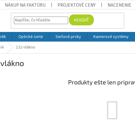
NÁKUP NA FAKTÚRU
PROJEKTOVÉ CENY
NACENENIE
HĽADAŤ
otik
Optické siete
Sieťové prvky
Kamerové systémy
né
132-vlákno
-vlákno
Produkty ešte len pripr