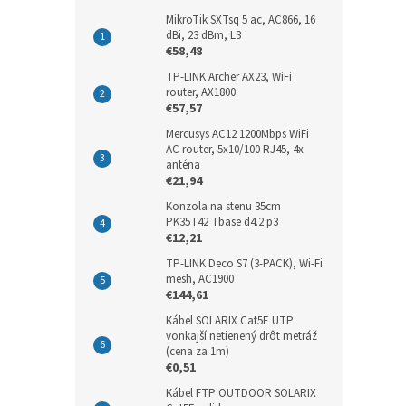
MikroTik SXTsq 5 ac, AC866, 16
dBi, 23 dBm, L3
€58,48
TP-LINK Archer AX23, WiFi
router, AX1800
€57,57
Mercusys AC12 1200Mbps WiFi
AC router, 5x10/100 RJ45, 4x
anténa
€21,94
Konzola na stenu 35cm
PK35T42 Tbase d4.2 p3
€12,21
TP-LINK Deco S7 (3-PACK), Wi-Fi
mesh, AC1900
€144,61
Kábel SOLARIX Cat5E UTP
vonkajší netienený drôt metráž
(cena za 1m)
€0,51
Kábel FTP OUTDOOR SOLARIX