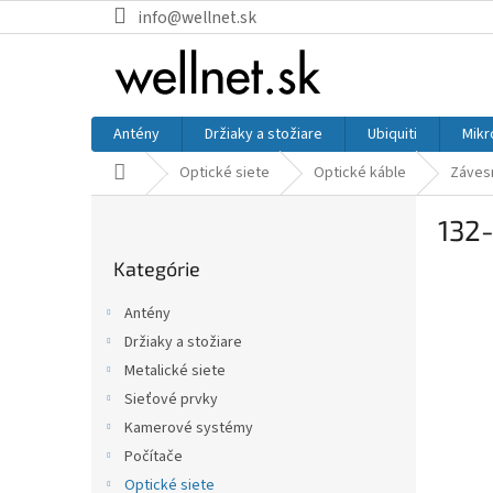
Prejsť na obsah
info@wellnet.sk
Antény
Držiaky a stožiare
Ubiquiti
Mikr
Domov
Optické siete
Optické káble
Záves
Bočný panel
132
Preskočiť kategórie
Kategórie
Antény
Držiaky a stožiare
Metalické siete
Sieťové prvky
Kamerové systémy
Počítače
Optické siete