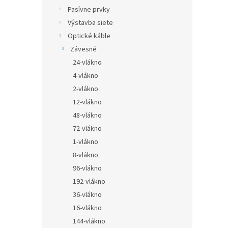
Pasívne prvky
Výstavba siete
Optické káble
Závesné
24-vlákno
4-vlákno
2-vlákno
12-vlákno
48-vlákno
72-vlákno
1-vlákno
8-vlákno
96-vlákno
192-vlákno
36-vlákno
16-vlákno
144-vlákno