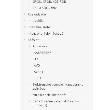
GPON, XPON, XGS-PON
DAC a AOC káble
Rozvádzače
Fotovoltika
Koaxiálne siete
Inteligentná domácnosť
Softvér
Antivírusy
KASPERSKY
HPE
AVG
AVAST
ESET
Elektronické licencie - kancelárske
aplikácie
Multilicencie Microsoft
B2C - True Image a Disk Director
(Dočasná)