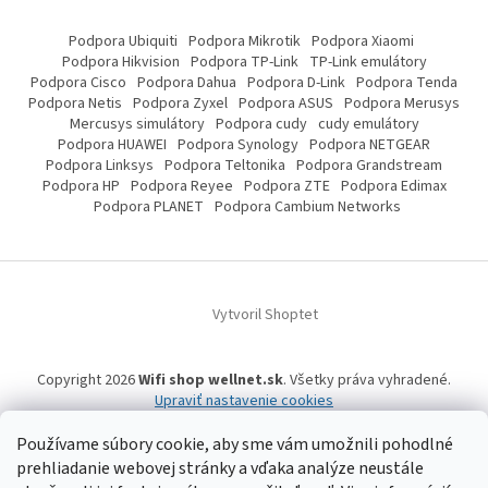
Podpora Ubiquiti
Podpora Mikrotik
Podpora Xiaomi
Podpora Hikvision
Podpora TP-Link
TP-Link emulátory
Podpora Cisco
Podpora Dahua
Podpora D-Link
Podpora Tenda
Podpora Netis
Podpora Zyxel
Podpora ASUS
Podpora Merusys
Mercusys simulátory
Podpora cudy
cudy emulátory
Podpora HUAWEI
Podpora Synology
Podpora NETGEAR
Podpora Linksys
Podpora Teltonika
Podpora Grandstream
Podpora HP
Podpora Reyee
Podpora ZTE
Podpora Edimax
Podpora PLANET
Podpora Cambium Networks
Vytvoril Shoptet
Copyright 2026
Wifi shop wellnet.sk
. Všetky práva vyhradené.
Upraviť nastavenie cookies
Používame súbory cookie, aby sme vám umožnili pohodlné
prehliadanie webovej stránky a vďaka analýze neustále
Wifi shop wellnet.sk prevádzkuje spoločnosť WELLNET, s.r.o.,
IČO: 36484610,