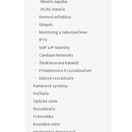
Meniče napätia
DC/AC meniče
Domová inštalácia
Ubiquiti
Monitoring a zabezpečenie
IPTV
VoIP a IP telefóny
Cambium Networks
Štrukturovaná kabeláž
Príslušenstvo k rozvádzačom
Dátové rozvádzače
Kamerové systémy
Počítače
Optické siete
Rozvádzače
Fotovoltika
Koaxiálne siete