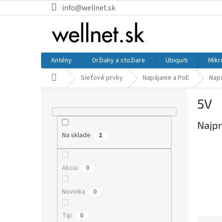
Prejsť na obsah
info@wellnet.sk
Antény
Držiaky a stožiare
Ubiquiti
Mikr
Domov
Sieťové prvky
Napájanie a PoE
Napá
Bočný panel
5V
Najpr
Na sklade
2
Akcia
0
Novinka
0
Tip
0
Raden