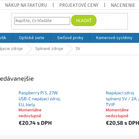
NÁKUP NA FAKTÚRU
PROJEKTOVÉ CENY
NACENENIE
HĽADAŤ
otik
Optické siete
Sieťové prvky
Kamerové systémy
jacie zdroje
Spínané zdroje
5V
edávanejšie
Raspberry Pi 5, 27W
Napájací zdroj
USB-C napájací zdroj,
spínaný 5V / 2A,
EU, biely
TVIP
Momentálne
Momentálne
nedostupné
nedostupné
€20,74
s DPH
€20,58
s DP
ie produktov