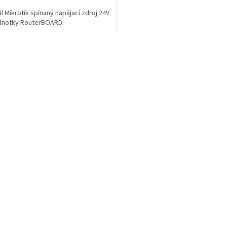
ál Mikrotik spínaný napájací zdroj 24V
dnotky RouterBOARD.
Ovládacie