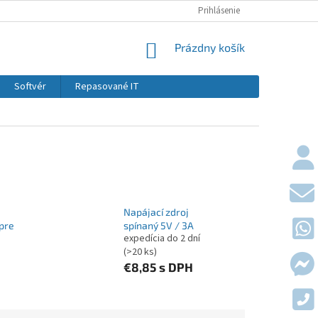
KONTAKTY
DOPRAVY A PLATBY
Prihlásenie
OBCHODNÉ PODMIE
NÁKUPNÝ KOŠÍK
Prázdny košík
Softvér
Repasované IT
Napájací zdroj
 pre
spínaný 5V / 3A
expedícia do 2 dní
(>20 ks)
€8,85
s DPH
H