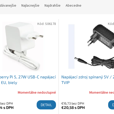
dávanejšie
Najlacnejšie
Najdrahšie
Abecedne
 produktov
Kód:
S06178
Kód
erry Pi 5, 27W USB-C napájací
Napájací zdroj spínaný 5V / 
, EU, biely
TVIP
Momentálne nedostupné
Momentálne ne
 bez DPH
€16,73 bez DPH
DETAIL
74
s DPH
€20,58
s DPH