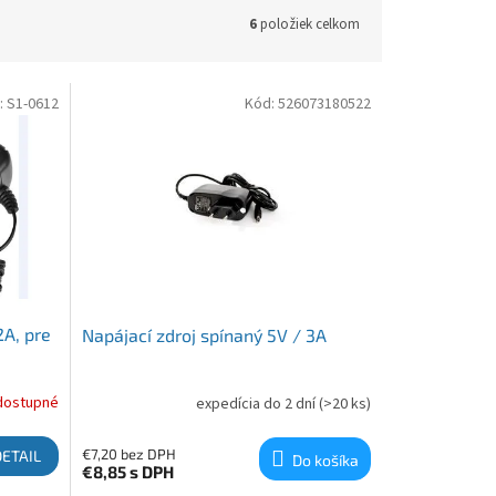
6
položiek celkom
:
S1-0612
Kód:
526073180522
2A, pre
Napájací zdroj spínaný 5V / 3A
dostupné
expedícia do 2 dní
(>20 ks)
€7,20 bez DPH
DETAIL
Do košíka
€8,85
s DPH