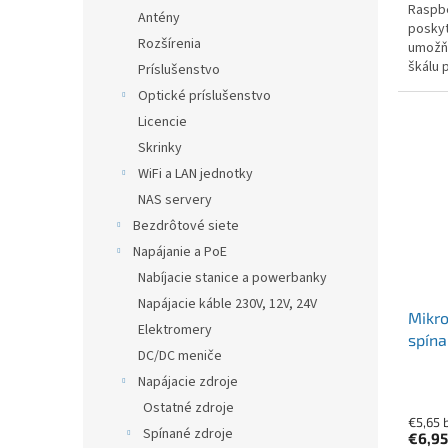
Raspbe
Antény
poskyt
Rozšírenia
umožňu
škálu p
Príslušenstvo
Optické príslušenstvo
Licencie
Skrinky
WiFi a LAN jednotky
NAS servery
Bezdrôtové siete
Napájanie a PoE
Nabíjacie stanice a powerbanky
Napájacie káble 230V, 12V, 24V
Mikro
Elektromery
spína
DC/DC meniče
Napájacie zdroje
Ostatné zdroje
€5,65 
Spínané zdroje
€6,9