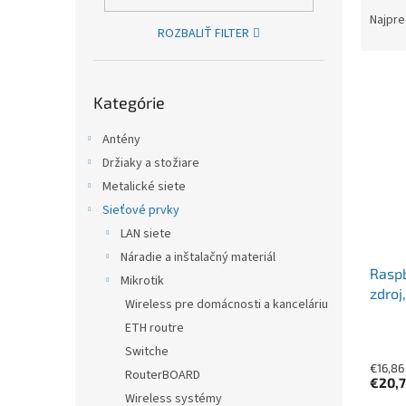
Najpre
ROZBALIŤ FILTER
Výpis
Preskočiť kategórie
Kategórie
Antény
Držiaky a stožiare
Metalické siete
Sieťové prvky
LAN siete
Náradie a inštalačný materiál
Raspb
Mikrotik
zdroj
Wireless pre domácnosti a kanceláriu
ETH routre
Switche
€16,86
RouterBOARD
€20,
Wireless systémy