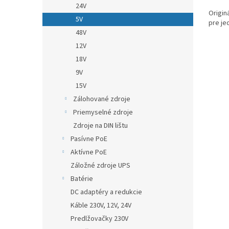
24V
Origin
5V
pre je
48V
12V
18V
9V
15V
Zálohované zdroje
Priemyselné zdroje
Zdroje na DIN lištu
Pasívne PoE
Aktívne PoE
Záložné zdroje UPS
Batérie
DC adaptéry a redukcie
Káble 230V, 12V, 24V
Predlžovačky 230V