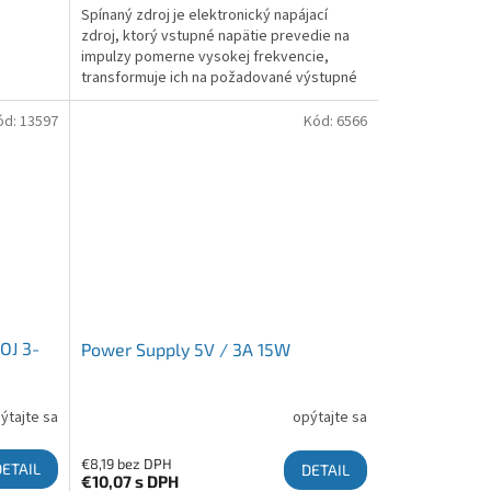
Spínaný zdroj je elektronický napájací
zdroj, ktorý vstupné napätie prevedie na
impulzy pomerne vysokej frekvencie,
transformuje ich na požadované výstupné
napätie 5V / 3A.
ód:
13597
Kód:
6566
OJ 3-
Power Supply 5V / 3A 15W
ýtajte sa
opýtajte sa
€8,19 bez DPH
DETAIL
DETAIL
€10,07
s DPH