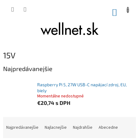
Prejsť na obsah
NÁKUP
15V
Najpredávanejšie
Raspberry Pi 5, 27W USB-C napájací zdroj, EU,
biely
Momentálne nedostupné
€20,74
s DPH
Radenie produktov
Najpredávanejšie
Najlacnejšie
Najdrahšie
Abecedne