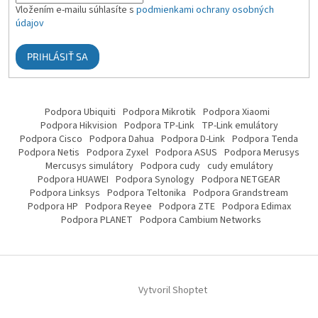
Vložením e-mailu súhlasíte s
podmienkami ochrany osobných
údajov
PRIHLÁSIŤ SA
Podpora Ubiquiti
Podpora Mikrotik
Podpora Xiaomi
Podpora Hikvision
Podpora TP-Link
TP-Link emulátory
Podpora Cisco
Podpora Dahua
Podpora D-Link
Podpora Tenda
Podpora Netis
Podpora Zyxel
Podpora ASUS
Podpora Merusys
Mercusys simulátory
Podpora cudy
cudy emulátory
Podpora HUAWEI
Podpora Synology
Podpora NETGEAR
Podpora Linksys
Podpora Teltonika
Podpora Grandstream
Podpora HP
Podpora Reyee
Podpora ZTE
Podpora Edimax
Podpora PLANET
Podpora Cambium Networks
Vytvoril Shoptet