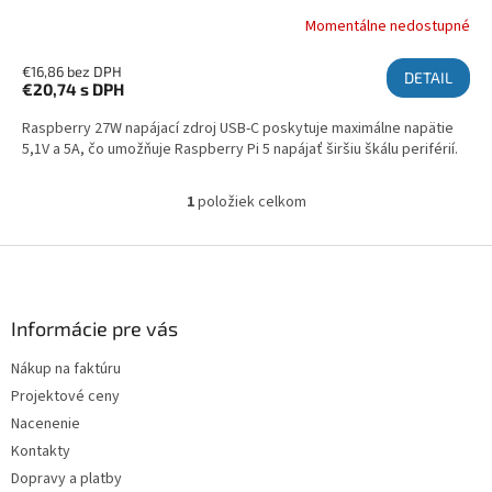
Momentálne nedostupné
€16,86 bez DPH
DETAIL
€20,74
s DPH
Raspberry 27W napájací zdroj USB-C poskytuje maximálne napätie
5,1V a 5A, čo umožňuje Raspberry Pi 5 napájať širšiu škálu periférií.
1
položiek celkom
Ovládacie prvky výpisu
Zápätie
Informácie pre vás
Nákup na faktúru
Projektové ceny
Nacenenie
Kontakty
Dopravy a platby