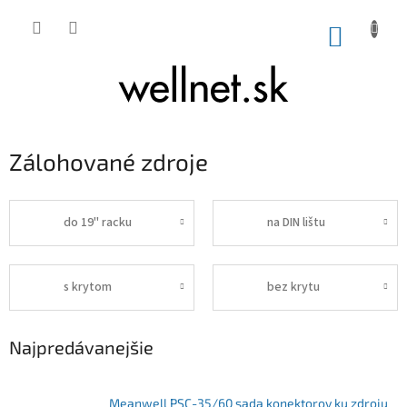
Prejsť na obsah
NÁKUP
Zálohované zdroje
do 19" racku
na DIN lištu
s krytom
bez krytu
Najpredávanejšie
Meanwell PSC-35/60 sada konektorov ku zdroju