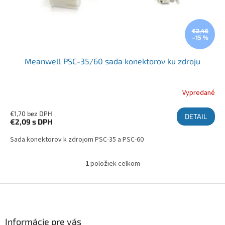
€2,46
–15 %
Meanwell PSC-35/60 sada konektorov ku zdroju
Vypredané
€1,70 bez DPH
DETAIL
€2,09
s DPH
Sada konektorov k zdrojom PSC-35 a PSC-60
1
položiek celkom
Ovládacie prvky výpisu
Zápätie
Informácie pre vás