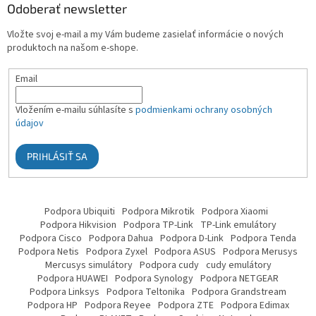
Odoberať newsletter
Vložte svoj e-mail a my Vám budeme zasielať informácie o nových
produktoch na našom e-shope.
Email
Vložením e-mailu súhlasíte s
podmienkami ochrany osobných
údajov
PRIHLÁSIŤ SA
Podpora Ubiquiti
Podpora Mikrotik
Podpora Xiaomi
Podpora Hikvision
Podpora TP-Link
TP-Link emulátory
Podpora Cisco
Podpora Dahua
Podpora D-Link
Podpora Tenda
Podpora Netis
Podpora Zyxel
Podpora ASUS
Podpora Merusys
Mercusys simulátory
Podpora cudy
cudy emulátory
Podpora HUAWEI
Podpora Synology
Podpora NETGEAR
Podpora Linksys
Podpora Teltonika
Podpora Grandstream
Podpora HP
Podpora Reyee
Podpora ZTE
Podpora Edimax