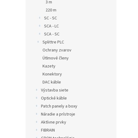
3 m
220 m
SC - SC
SCA - LC
SCA - SC
Splittre PLC
Ochrany zvarov
Útlmové členy
Kazety
Konektory
DAC káble
Výstavba siete
Optické káble
Patch panely a boxy
Náradie a prístroje
Aktívne prvky
FIBRAIN