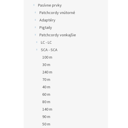
Pasívne prvky
Patchcordy vnútorné
Adaptéry
Pigtaily
Patchcordy vonkajšie
LC - LC
SCA - SCA
100 m
30 m
240 m
70 m
40 m
60 m
80 m
140 m
90 m
50 m