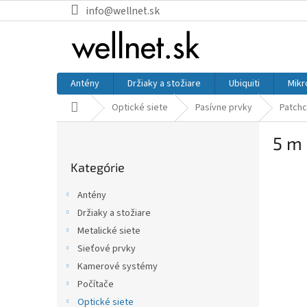
Prejsť na obsah
info@wellnet.sk
Antény
Držiaky a stožiare
Ubiquiti
Mikr
Domov
Optické siete
Pasívne prvky
Patchc
Bočný panel
5 m
Preskočiť kategórie
Kategórie
Antény
Držiaky a stožiare
Metalické siete
Sieťové prvky
Kamerové systémy
Počítače
Optické siete