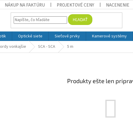
NÁKUP NA FAKTÚRU
PROJEKTOVÉ CENY
NACENENIE
HĽADAŤ
otik
Optické siete
Sieťové prvky
Kamerové systémy
ordy vonkajšie
SCA - SCA
5 m
Produkty ešte len pripr