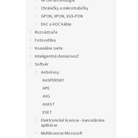
GPON technológia
Chráničky a mikrotrubičky
GPON, XPON, XGS-PON
DAC a AOC káble
Rozvádzače
Fotovoltika
Koaxiálne siete
Inteligentná domácnosť
Softvér
Antivírusy
KASPERSKY
HPE
AVG
AVAST
ESET
Elektronické licencie - kancelárske
aplikácie
Multilicencie Microsoft