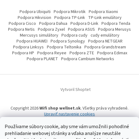
Podpora Ubiquiti
Podpora Mikrotik
Podpora Xiaomi
Podpora Hikvision
Podpora TP-Link
TP-Link emulátory
Podpora Cisco
Podpora Dahua
Podpora D-Link
Podpora Tenda
Podpora Netis
Podpora Zyxel
Podpora ASUS
Podpora Merusys
Mercusys simulátory
Podpora cudy
cudy emulátory
Podpora HUAWEI
Podpora Synology
Podpora NETGEAR
Podpora Linksys
Podpora Teltonika
Podpora Grandstream
Podpora HP
Podpora Reyee
Podpora ZTE
Podpora Edimax
Podpora PLANET
Podpora Cambium Networks
Vytvoril Shoptet
Copyright 2026
Wifi shop wellnet.sk
. Všetky práva vyhradené.
Upraviť nastavenie cookies
Používame súbory cookie, aby sme vám umožnili pohodlné
prehliadanie webovej stránky a vďaka analýze neustále
Wifi shop wellnet.sk prevádzkuje spoločnosť WELLNET, s.r.o.,
IČO: 36484610,