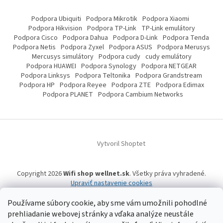
Podpora Ubiquiti
Podpora Mikrotik
Podpora Xiaomi
Podpora Hikvision
Podpora TP-Link
TP-Link emulátory
Podpora Cisco
Podpora Dahua
Podpora D-Link
Podpora Tenda
Podpora Netis
Podpora Zyxel
Podpora ASUS
Podpora Merusys
Mercusys simulátory
Podpora cudy
cudy emulátory
Podpora HUAWEI
Podpora Synology
Podpora NETGEAR
Podpora Linksys
Podpora Teltonika
Podpora Grandstream
Podpora HP
Podpora Reyee
Podpora ZTE
Podpora Edimax
Podpora PLANET
Podpora Cambium Networks
Vytvoril Shoptet
Copyright 2026
Wifi shop wellnet.sk
. Všetky práva vyhradené.
Upraviť nastavenie cookies
Používame súbory cookie, aby sme vám umožnili pohodlné
prehliadanie webovej stránky a vďaka analýze neustále
Wifi shop wellnet.sk prevádzkuje spoločnosť WELLNET, s.r.o.,
IČO: 36484610,