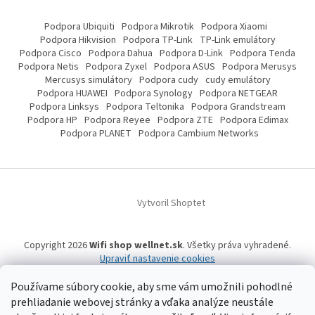
Podpora Ubiquiti
Podpora Mikrotik
Podpora Xiaomi
Podpora Hikvision
Podpora TP-Link
TP-Link emulátory
Podpora Cisco
Podpora Dahua
Podpora D-Link
Podpora Tenda
Podpora Netis
Podpora Zyxel
Podpora ASUS
Podpora Merusys
Mercusys simulátory
Podpora cudy
cudy emulátory
Podpora HUAWEI
Podpora Synology
Podpora NETGEAR
Podpora Linksys
Podpora Teltonika
Podpora Grandstream
Podpora HP
Podpora Reyee
Podpora ZTE
Podpora Edimax
Podpora PLANET
Podpora Cambium Networks
Vytvoril Shoptet
Copyright 2026
Wifi shop wellnet.sk
. Všetky práva vyhradené.
Upraviť nastavenie cookies
Používame súbory cookie, aby sme vám umožnili pohodlné
prehliadanie webovej stránky a vďaka analýze neustále
Wifi shop wellnet.sk prevádzkuje spoločnosť WELLNET, s.r.o.,
IČO: 36484610,