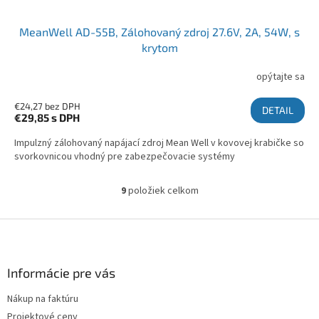
MeanWell AD-55B, Zálohovaný zdroj 27.6V, 2A, 54W, s
krytom
opýtajte sa
€24,27 bez DPH
DETAIL
€29,85
s DPH
Impulzný zálohovaný napájací zdroj Mean Well v kovovej krabičke so
svorkovnicou vhodný pre zabezpečovacie systémy
9
položiek celkom
Ovládacie prvky výpisu
Zápätie
Informácie pre vás
Nákup na faktúru
Projektové ceny