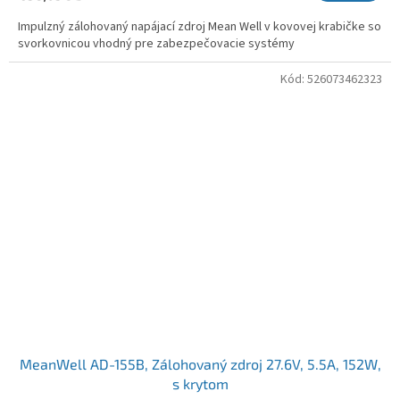
Impulzný zálohovaný napájací zdroj Mean Well v kovovej krabičke so
svorkovnicou vhodný pre zabezpečovacie systémy
Kód:
526073462323
MeanWell AD-155B, Zálohovaný zdroj 27.6V, 5.5A, 152W,
s krytom