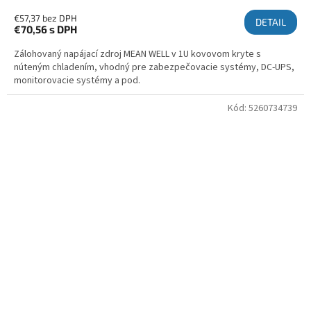
€57,37 bez DPH
DETAIL
€70,56
s DPH
Zálohovaný napájací zdroj MEAN WELL v 1U kovovom kryte s
núteným chladením, vhodný pre zabezpečovacie systémy, DC-UPS,
monitorovacie systémy a pod.
Kód:
5260734739