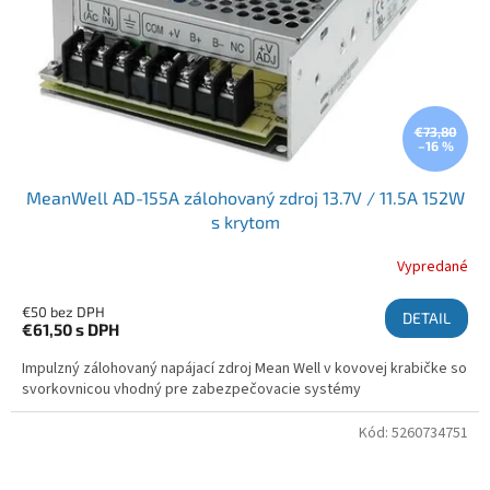
€73,80
–16 %
MeanWell AD-155A zálohovaný zdroj 13.7V / 11.5A 152W
s krytom
Vypredané
€50 bez DPH
DETAIL
€61,50
s DPH
Impulzný zálohovaný napájací zdroj Mean Well v kovovej krabičke so
svorkovnicou vhodný pre zabezpečovacie systémy
Kód:
5260734751