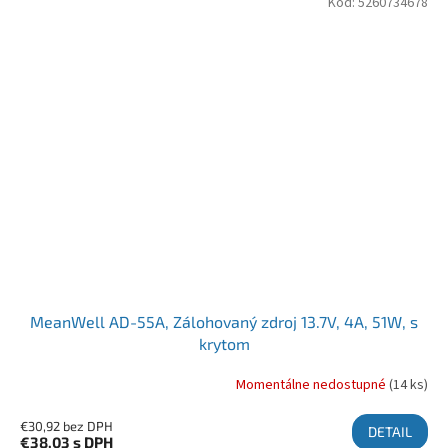
Kód:
5260734678
MeanWell AD-55A, Zálohovaný zdroj 13.7V, 4A, 51W, s
krytom
Momentálne nedostupné
(14 ks)
€30,92 bez DPH
DETAIL
€38,03
s DPH