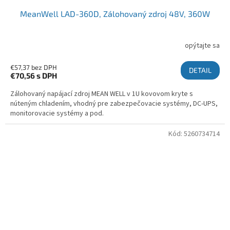
MeanWell LAD-360D, Zálohovaný zdroj 48V, 360W
opýtajte sa
€57,37 bez DPH
DETAIL
€70,56
s DPH
Zálohovaný napájací zdroj MEAN WELL v 1U kovovom kryte s
núteným chladením, vhodný pre zabezpečovacie systémy, DC-UPS,
monitorovacie systémy a pod.
Kód:
5260734714