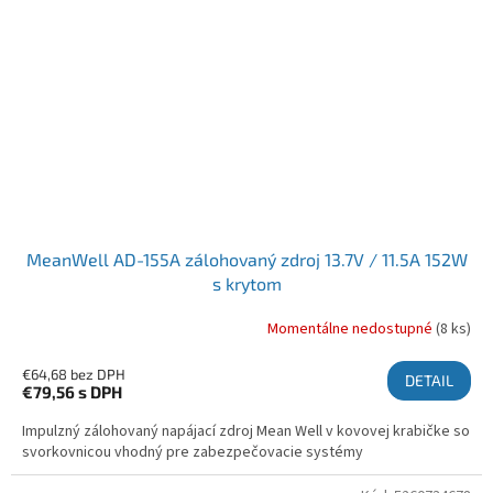
MeanWell AD-155A zálohovaný zdroj 13.7V / 11.5A 152W
s krytom
Momentálne nedostupné
(8 ks)
€64,68 bez DPH
DETAIL
€79,56
s DPH
Impulzný zálohovaný napájací zdroj Mean Well v kovovej krabičke so
svorkovnicou vhodný pre zabezpečovacie systémy