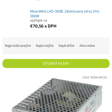
MeanWell LAD-360B, Zálohovaný zdroj 24V,
360W
opýtajte sa
€70,56
s DPH
Radenie produktov
Najpredávanejšie
Najlacnejšie
Najdrahšie
Abecedne
OTVORIŤ FILTER
Výpis produktov
Kód:
5844-AKCIA