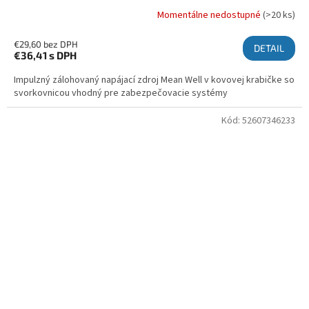
Momentálne nedostupné
(>20 ks)
€29,60 bez DPH
DETAIL
€36,41
s DPH
Impulzný zálohovaný napájací zdroj Mean Well v kovovej krabičke so
svorkovnicou vhodný pre zabezpečovacie systémy
Kód:
52607346233