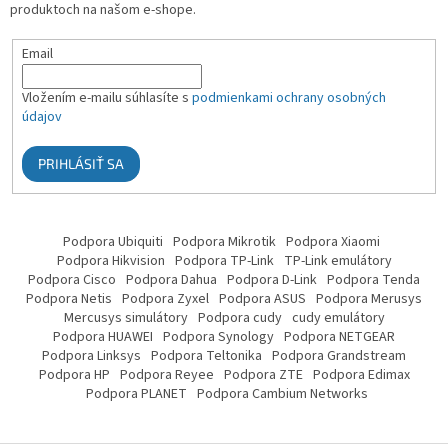
produktoch na našom e-shope.
Email
Vložením e-mailu súhlasíte s
podmienkami ochrany osobných
údajov
PRIHLÁSIŤ SA
Podpora Ubiquiti
Podpora Mikrotik
Podpora Xiaomi
Podpora Hikvision
Podpora TP-Link
TP-Link emulátory
Podpora Cisco
Podpora Dahua
Podpora D-Link
Podpora Tenda
Podpora Netis
Podpora Zyxel
Podpora ASUS
Podpora Merusys
Mercusys simulátory
Podpora cudy
cudy emulátory
Podpora HUAWEI
Podpora Synology
Podpora NETGEAR
Podpora Linksys
Podpora Teltonika
Podpora Grandstream
Podpora HP
Podpora Reyee
Podpora ZTE
Podpora Edimax
Podpora PLANET
Podpora Cambium Networks