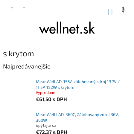
Prejsť na obsah
NÁKUP
s krytom
Najpredávanejšie
MeanWell AD-155A zálohovaný zdroj 13.7V /
11.5A 152W s krytom
Vypredané
€61,50
s DPH
MeanWell LAD-360C, Zálohovaný zdroj 36V,
360W
opýtajte sa
€72,37
s DPH