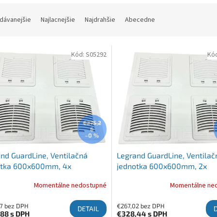
ie produktov
dávanejšie
Najlacnejšie
Najdrahšie
Abecedne
 produktov
Kód:
S05292
Kó
€275,2
6
–0 %
nd GuardLine, Ventilačná
Legrand GuardLine, Ventilač
otka 600x600mm, 4x
jednotka 600x600mm, 2x
látor + termostat
ventilátor + termostat
Momentálne nedostupné
Momentálne ne
7 bez DPH
€267,02 bez DPH
DETAIL
,88
s DPH
€328,44
s DPH