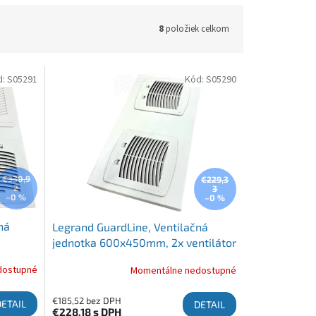
8
položiek celkom
d:
S05291
Kód:
S05290
€330,9
€229,3
2
3
–0 %
–0 %
ná
Legrand GuardLine, Ventilačná
jednotka 600x450mm, 2x ventilátor
+ termostat
dostupné
Momentálne nedostupné
€185,52 bez DPH
DETAIL
DETAIL
€228,18
s DPH