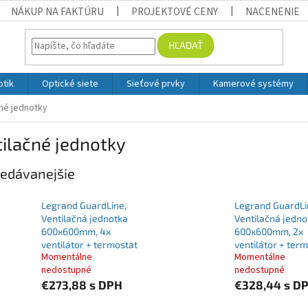
NÁKUP NA FAKTÚRU
PROJEKTOVÉ CENY
NACENENIE
HĽADAŤ
otik
Optické siete
Sieťové prvky
Kamerové systémy
čné jednotky
ilačné jednotky
edávanejšie
Legrand GuardLine,
Legrand GuardLi
Ventilačná jednotka
Ventilačná jedno
600x600mm, 4x
600x600mm, 2x
ventilátor + termostat
ventilátor + ter
Momentálne
Momentálne
nedostupné
nedostupné
€273,88
s DPH
€328,44
s D