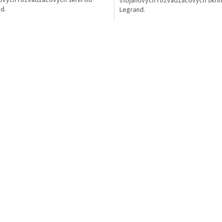
ových rozvádzačových skríň od
stojanových rozvádzačových skríň
d.
Legrand.
Ovládacie