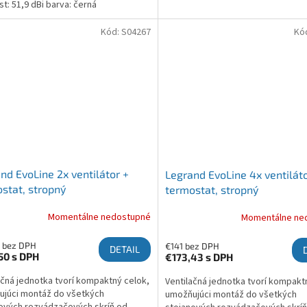
st: 51,9 dBi barva: černá
Kód:
S04267
Kó
nd EvoLine 2x ventilátor +
Legrand EvoLine 4x ventiláto
stat, stropný
termostat, stropný
Momentálne nedostupné
Momentálne ne
6 bez DPH
€141 bez DPH
DETAIL
,50
s DPH
€173,43
s DPH
ačná jednotka tvorí kompaktný celok,
Ventilačná jednotka tvorí kompakt
júci montáž do všetkých
umožňujúci montáž do všetkých