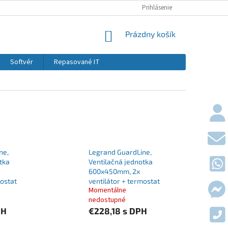
KONTAKTY
DOPRAVY A PLATBY
Prihlásenie
OBCHODNÉ PODMIE
NÁKUPNÝ KOŠÍK
Prázdny košík
Softvér
Repasované IT
ne,
Legrand GuardLine,
tka
Ventilačná jednotka
600x450mm, 2x
mostat
ventilátor + termostat
Momentálne
nedostupné
PH
€228,18
s DPH