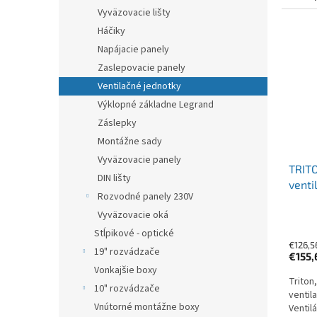
Vyväzovacie lišty
Háčiky
Napájacie panely
Zaslepovacie panely
Ventilačné jednotky
Výklopné základne Legrand
Záslepky
Montážne sady
Vyväzovacie panely
TRITO
DIN lišty
venti
Rozvodné panely 230V
termo
Vyväzovacie oká
komp
Stĺpikové - optické
€126,5
19" rozvádzače
€155,
Vonkajšie boxy
Triton
10" rozvádzače
ventil
Vnútorné montážne boxy
Ventil