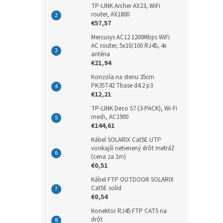
TP-LINK Archer AX23, WiFi
router, AX1800
€57,57
Mercusys AC12 1200Mbps WiFi
AC router, 5x10/100 RJ45, 4x
anténa
€21,94
Konzola na stenu 35cm
PK35T42 Tbase d4.2 p3
€12,21
TP-LINK Deco S7 (3-PACK), Wi-Fi
mesh, AC1900
€144,61
Kábel SOLARIX Cat5E UTP
vonkajší netienený drôt metráž
(cena za 1m)
€0,51
Kábel FTP OUTDOOR SOLARIX
Cat5E solid
€0,54
Konektor RJ45 FTP CAT5 na
drôt