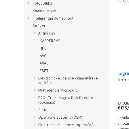
hlučno
Fotovoltika
Koaxiálne siete
Inteligentná domácnosť
Softvér
Antivírusy
KASPERSKY
HPE
AVG
AVAST
ESET
Legra
Elektronické licencie - kancelárske
termo
aplikácie
Multilicencie Microsoft
B2C - True Image a Disk Director
(Dočasná)
€110,1
€135
Siete
Operačné systémy (OEM)
Ventil
umožňu
Elektronické licencie - operačné