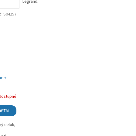
Legrand.
d:
S04257
r +
dostupné
DETAIL
ný celok,