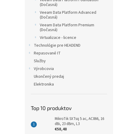
Veeam Data Platform Foundation
(Dočasná)
Veeam Data Platform Advanced
(Dočasná)
Veeam Data Platform Premium
(Dočasná)
Virtualizace - licence
Technológie pre HEADEND
Repasované IT
Služby
Výrobcovia
Ukončený predaj
Elektronika
Top 10 produktov
MikroTik SXTsq 5 ac, AC866, 16
dBi, 23 dBm, L3
€58,48