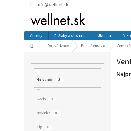
Prejsť na obsah
info@wellnet.sk
Antény
Držiaky a stožiare
Ubiquiti
Mikr
Domov
Rozvádzače
Príslušenstvo
Ventila
Bočný panel
Vent
Najpr
Na sklade
2
Akcia
0
Novinka
0
Tip
0