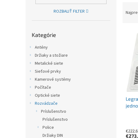
Raden
ROZBALIŤ FILTER
Najpre
Preskočiť kategórie
Výpis
Kategórie
Antény
Držiaky a stožiare
Metalické siete
Sieťové prvky
Kamerové systémy
Počítače
Optické siete
Legra
Rozvádzače
jedn
Príslušenstvo
venti
Príslušenstvo
Police
€222,6
Držiaky DIN
€273