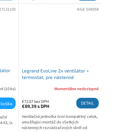
27121103
Kód:
S04358
ilátor
Legrand EvoLine 2x ventilátor +
termostat, pre nástenné
rozvádzače
dní
(10 ks)
Momentálne nedostupné
€72,67 bez DPH
DETAIL
 košíka
€89,39
s DPH
Ventilačná jednotka tvorí kompaktný celok,
lační
umožňujúci montáž do všetkých
4-X3, (s
nástenných rozvádzačových skríň od