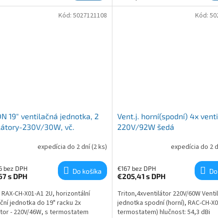
Kód:
5027121108
Kód:
50
N 19" ventilačná jednotka, 2
Vent.j. horní(spodní) 4x vent
látory-230V/30W, vč.
220V/92W šedá
statu, čierna RAL9005 - mezi
expedícia do 2 dní
(2 ks)
expedícia do 2 
onenty
6 bez DPH
€167 bez DPH
Do košíka
Do
67
s DPH
€205,41
s DPH
, RAX-CH-X01-A1 2U, horizontální
Triton,4xventilátor 220V/60W Venti
ační jednotka do 19" racku 2x
jednotka spodní (horní), RAC-CH-X0
átor - 220V/46W, s termostatem
termostatem) hlučnost: 54,3 dBi