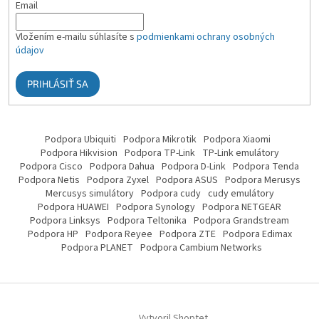
Email
Vložením e-mailu súhlasíte s
podmienkami ochrany osobných
údajov
PRIHLÁSIŤ SA
Podpora Ubiquiti
Podpora Mikrotik
Podpora Xiaomi
Podpora Hikvision
Podpora TP-Link
TP-Link emulátory
Podpora Cisco
Podpora Dahua
Podpora D-Link
Podpora Tenda
Podpora Netis
Podpora Zyxel
Podpora ASUS
Podpora Merusys
Mercusys simulátory
Podpora cudy
cudy emulátory
Podpora HUAWEI
Podpora Synology
Podpora NETGEAR
Podpora Linksys
Podpora Teltonika
Podpora Grandstream
Podpora HP
Podpora Reyee
Podpora ZTE
Podpora Edimax
Podpora PLANET
Podpora Cambium Networks
Vytvoril Shoptet