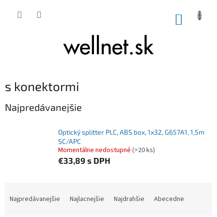
Prejsť na obsah
NÁKUP
s konektormi
Najpredávanejšie
Optický splitter PLC, ABS box, 1x32, G657A1, 1,5m
SC/APC
Momentálne nedostupné
(>20 ks)
€33,89
s DPH
Radenie produktov
Najpredávanejšie
Najlacnejšie
Najdrahšie
Abecedne