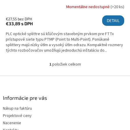
Momentálne nedostupné
(>20 ks)
€27,55 bez DPH
DETAIL
€33,89
s DPH
PLC optické splittre sú kľúčovým stavebným prvkom pre FTTx
prístupové siete typu PTMP (Point to Multi-Point). Ponúkané
splittery majú nízky útlm a vysoký útlm odrazu. Kompaktné rozmery
týchto rozbočovačov umožňujú jednoduchú inštaláciu do...
1
položiek celkom
Ovládacie prvky výpisu
Zápätie
Informácie pre vás
Nákup na faktúru
Projektové ceny
Nacenenie