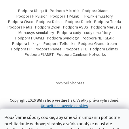
Podpora Ubiquiti
Podpora Mikrotik
Podpora Xiaomi
Podpora Hikvision
Podpora TP-Link
TP-Link emulátory
Podpora Cisco
Podpora Dahua
Podpora D-Link
Podpora Tenda
Podpora Netis
Podpora Zyxel
Podpora ASUS
Podpora Merusys
Mercusys simulátory
Podpora cudy
cudy emulátory
Podpora HUAWEI
Podpora Synology
Podpora NETGEAR
Podpora Linksys
Podpora Teltonika
Podpora Grandstream
Podpora HP
Podpora Reyee
Podpora ZTE
Podpora Edimax
Podpora PLANET
Podpora Cambium Networks
Vytvoril Shoptet
Copyright 2026
Wifi shop wellnet.sk
. Všetky práva vyhradené.
Upraviť nastavenie cookies
Používame súbory cookie, aby sme vám umožnili pohodlné
prehliadanie webovej stránky a vďaka analýze neustále
Wifi shop wellnet.sk prevádzkuje spoločnosť WELLNET, s.r.o.,
IČO: 36484610,