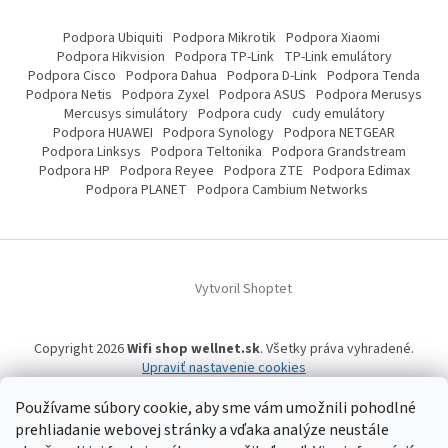
Podpora Ubiquiti
Podpora Mikrotik
Podpora Xiaomi
Podpora Hikvision
Podpora TP-Link
TP-Link emulátory
Podpora Cisco
Podpora Dahua
Podpora D-Link
Podpora Tenda
Podpora Netis
Podpora Zyxel
Podpora ASUS
Podpora Merusys
Mercusys simulátory
Podpora cudy
cudy emulátory
Podpora HUAWEI
Podpora Synology
Podpora NETGEAR
Podpora Linksys
Podpora Teltonika
Podpora Grandstream
Podpora HP
Podpora Reyee
Podpora ZTE
Podpora Edimax
Podpora PLANET
Podpora Cambium Networks
Vytvoril Shoptet
Copyright 2026
Wifi shop wellnet.sk
. Všetky práva vyhradené.
Upraviť nastavenie cookies
Používame súbory cookie, aby sme vám umožnili pohodlné
prehliadanie webovej stránky a vďaka analýze neustále
Wifi shop wellnet.sk prevádzkuje spoločnosť WELLNET, s.r.o.,
IČO: 36484610,