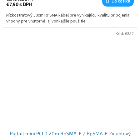
Do košíka
€7,90
s DPH
Nízkostratový 50cm RPSMA kábel pre vynikajúcu kvalitu pripojenia,
vhodný pre vnútorné, aj vonkajšie použitie.
Kód:
6852
Pigtail mini PCI 0.20m RpSMA-F / RpSMA-F 2x uhlový