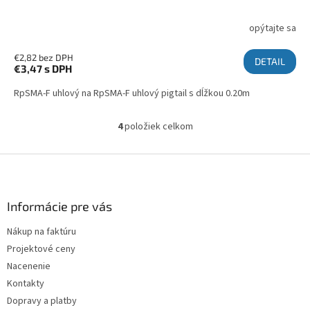
opýtajte sa
€2,82 bez DPH
DETAIL
€3,47
s DPH
RpSMA-F uhlový na RpSMA-F uhlový pigtail s dĺžkou 0.20m
4
položiek celkom
Ovládacie prvky výpisu
Zápätie
Informácie pre vás
Nákup na faktúru
Projektové ceny
Nacenenie
Kontakty
Dopravy a platby