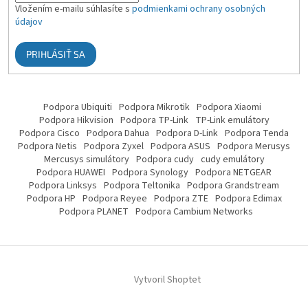
Vložením e-mailu súhlasíte s
podmienkami ochrany osobných
údajov
PRIHLÁSIŤ SA
Podpora Ubiquiti
Podpora Mikrotik
Podpora Xiaomi
Podpora Hikvision
Podpora TP-Link
TP-Link emulátory
Podpora Cisco
Podpora Dahua
Podpora D-Link
Podpora Tenda
Podpora Netis
Podpora Zyxel
Podpora ASUS
Podpora Merusys
Mercusys simulátory
Podpora cudy
cudy emulátory
Podpora HUAWEI
Podpora Synology
Podpora NETGEAR
Podpora Linksys
Podpora Teltonika
Podpora Grandstream
Podpora HP
Podpora Reyee
Podpora ZTE
Podpora Edimax
Podpora PLANET
Podpora Cambium Networks
Vytvoril Shoptet