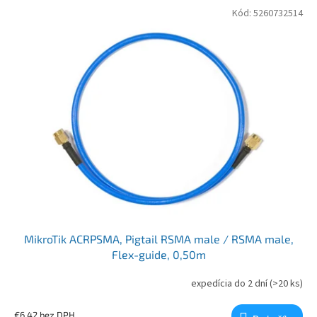
Kód:
5260732514
MikroTik ACRPSMA, Pigtail RSMA male / RSMA male,
Flex-guide, 0,50m
expedícia do 2 dní
(>20 ks)
€6,42 bez DPH