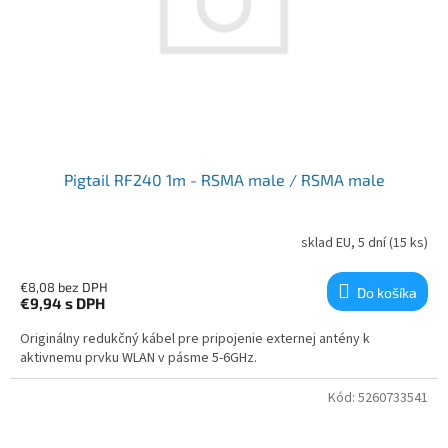
Pigtail RF240 1m - RSMA male / RSMA male
sklad EU, 5 dní
(15 ks)
€8,08 bez DPH
Do košíka
€9,94
s DPH
Originálny redukčný kábel pre pripojenie externej antény k
aktivnemu prvku WLAN v pásme 5-6GHz.
Kód:
5260733541