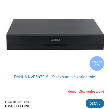
€763,72
–1 %
DAHUA NVR5432-EI, IP záznamové zariadenie
Momentálne nedostupné
€614,70 bez DPH
DETAIL
€756,08
s DPH