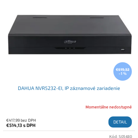
€519,32
–1 %
DAHUA NVR5232-EI, IP záznamové zariadenie
Momentálne nedostupné
€417,99 bez DPH
DETAIL
€514,13
s DPH
Kód:
S05480