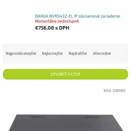
DAHUA NVR5432-EI, IP záznamové zariadenie
Momentálne nedostupné
€756,08
s DPH
Radenie produktov
Najpredávanejšie
Najlacnejšie
Najdrahšie
Abecedne
OTVORIŤ FILTER
Výpis produktov
Kód:
S06580