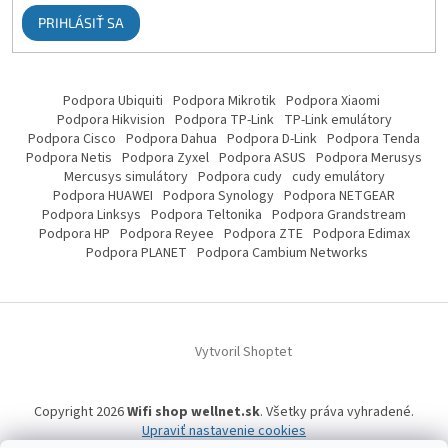
PRIHLÁSIŤ SA
Podpora Ubiquiti
Podpora Mikrotik
Podpora Xiaomi
Podpora Hikvision
Podpora TP-Link
TP-Link emulátory
Podpora Cisco
Podpora Dahua
Podpora D-Link
Podpora Tenda
Podpora Netis
Podpora Zyxel
Podpora ASUS
Podpora Merusys
Mercusys simulátory
Podpora cudy
cudy emulátory
Podpora HUAWEI
Podpora Synology
Podpora NETGEAR
Podpora Linksys
Podpora Teltonika
Podpora Grandstream
Podpora HP
Podpora Reyee
Podpora ZTE
Podpora Edimax
Podpora PLANET
Podpora Cambium Networks
Vytvoril Shoptet
Copyright 2026
Wifi shop wellnet.sk
. Všetky práva vyhradené.
Upraviť nastavenie cookies