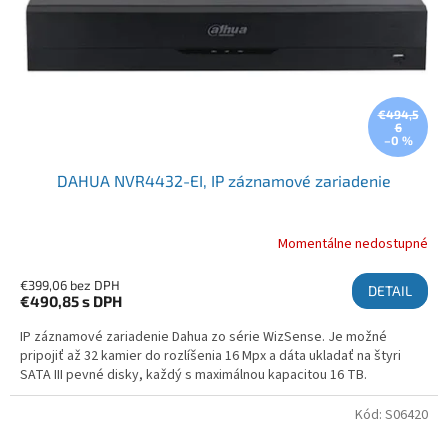
€494,5
6
–0 %
DAHUA NVR4432-EI, IP záznamové zariadenie
Momentálne nedostupné
€399,06 bez DPH
DETAIL
€490,85
s DPH
IP záznamové zariadenie Dahua zo série WizSense. Je možné
pripojiť až 32 kamier do rozlíšenia 16 Mpx a dáta ukladať na štyri
SATA III pevné disky, každý s maximálnou kapacitou 16 TB.
Kód:
S06420