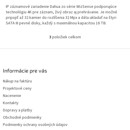
IP záznamové zariadenie Dahua zo série WizSense podporujúce
technológiu 4K pre záznam, živý obraz aj prehrávanie. Je možné
pripojiť až 32 kamier do rozlíšenia 32 Mpx a dáta ukladať na štyri
SATA III pevné disky, každý s maximálnou kapacitou 16 TB.
3
položiek celkom
Ovládacie prvky výpisu
Zápätie
Informácie pre vás
Nákup na faktúru
Projektové ceny
Nacenenie
Kontakty
Dopravy a platby
Obchodné podmienky
Podmienky ochrany osobných údajov