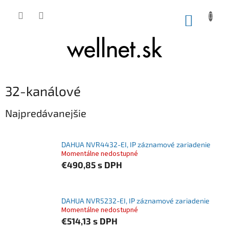
Prejsť na obsah
NÁKUP
32-kanálové
Najpredávanejšie
DAHUA NVR4432-EI, IP záznamové zariadenie
Momentálne nedostupné
€490,85
s DPH
DAHUA NVR5232-EI, IP záznamové zariadenie
Momentálne nedostupné
€514,13
s DPH