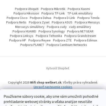
Podpora Ubiquiti
Podpora Mikrotik
Podpora Xiaomi
Podpora Hikvision
Podpora TP-Link
TP-Link emulátory
Podpora Cisco
Podpora Dahua
Podpora D-Link
Podpora Tenda
Podpora Netis
Podpora Zyxel
Podpora ASUS
Podpora Merusys
Mercusys simulátory
Podpora cudy
cudy emulátory
Podpora HUAWEI
Podpora Synology
Podpora NETGEAR
Podpora Linksys
Podpora Teltonika
Podpora Grandstream
Podpora HP
Podpora Reyee
Podpora ZTE
Podpora Edimax
Podpora PLANET
Podpora Cambium Networks
Vytvoril Shoptet
Copyright 2026
Wifi shop wellnet.sk
. Všetky práva vyhradené.
Upraviť nastavenie cookies
Používame súbory cookie, aby sme vám umožnili pohodlné
prehliadanie webovej stránky a vďaka analýze neustále
Wifi shop wellnet.sk prevádzkuje spoločnosť WELLNET, s.r.o.,
IČO: 36484610,