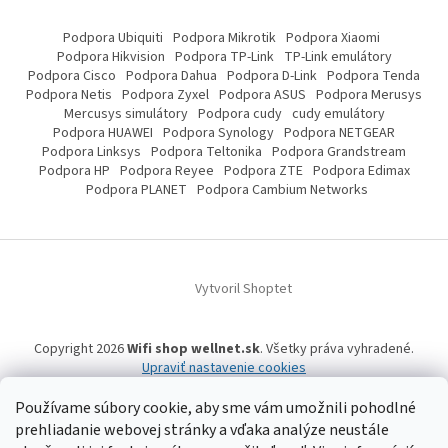
Podpora Ubiquiti
Podpora Mikrotik
Podpora Xiaomi
Podpora Hikvision
Podpora TP-Link
TP-Link emulátory
Podpora Cisco
Podpora Dahua
Podpora D-Link
Podpora Tenda
Podpora Netis
Podpora Zyxel
Podpora ASUS
Podpora Merusys
Mercusys simulátory
Podpora cudy
cudy emulátory
Podpora HUAWEI
Podpora Synology
Podpora NETGEAR
Podpora Linksys
Podpora Teltonika
Podpora Grandstream
Podpora HP
Podpora Reyee
Podpora ZTE
Podpora Edimax
Podpora PLANET
Podpora Cambium Networks
Vytvoril Shoptet
Copyright 2026
Wifi shop wellnet.sk
. Všetky práva vyhradené.
Upraviť nastavenie cookies
Používame súbory cookie, aby sme vám umožnili pohodlné
prehliadanie webovej stránky a vďaka analýze neustále
Wifi shop wellnet.sk prevádzkuje spoločnosť WELLNET, s.r.o.,
IČO: 36484610,