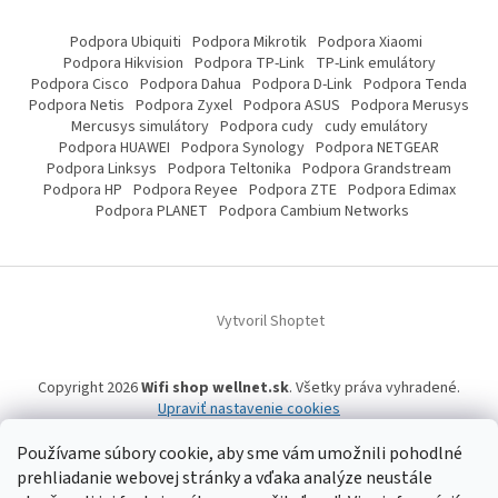
Podpora Ubiquiti
Podpora Mikrotik
Podpora Xiaomi
Podpora Hikvision
Podpora TP-Link
TP-Link emulátory
Podpora Cisco
Podpora Dahua
Podpora D-Link
Podpora Tenda
Podpora Netis
Podpora Zyxel
Podpora ASUS
Podpora Merusys
Mercusys simulátory
Podpora cudy
cudy emulátory
Podpora HUAWEI
Podpora Synology
Podpora NETGEAR
Podpora Linksys
Podpora Teltonika
Podpora Grandstream
Podpora HP
Podpora Reyee
Podpora ZTE
Podpora Edimax
Podpora PLANET
Podpora Cambium Networks
Vytvoril Shoptet
Copyright 2026
Wifi shop wellnet.sk
. Všetky práva vyhradené.
Upraviť nastavenie cookies
Používame súbory cookie, aby sme vám umožnili pohodlné
prehliadanie webovej stránky a vďaka analýze neustále
Wifi shop wellnet.sk prevádzkuje spoločnosť WELLNET, s.r.o.,
IČO: 36484610,