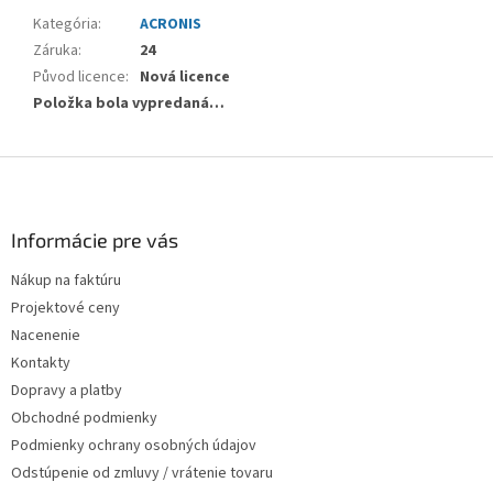
Kategória
:
ACRONIS
Záruka
:
24
Původ licence
:
Nová licence
Položka bola vypredaná…
Zápätie
Informácie pre vás
Nákup na faktúru
Projektové ceny
Nacenenie
Kontakty
Dopravy a platby
Obchodné podmienky
Podmienky ochrany osobných údajov
Odstúpenie od zmluvy / vrátenie tovaru