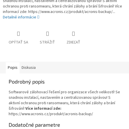
snadnou instalací, nastavením a centralizovanou správou! S aktivní
ochranou proti ransomwaru, která chrání zálohy a brání šifrování! Více
informací zde: https://www.acronis.cz/produkt/acronis-backup/...
Detailné informácie
OPÝTAŤ SA
STRÁŽIŤ
ZDIEĽAŤ
Popis
Diskusia
Podrobný popis
Softwarové zálohovací řešení pro organizace všech velikostí! Se
snadnou instalací, nastavením a centralizovanou správou! S
aktivní ochranou proti ransomwaru, která chrání zálohy a brání
šifrování!
Více informací zde:
https://www.acronis.cz/produkt/acronis-backup/
Dodatočné parametre