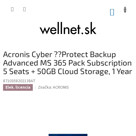
Prejsť na obsah
NÁKUP
Acronis Cyber ??Protect Backup
Advanced MS 365 Pack Subscription
5 Seats + 50GB Cloud Storage, 1 Year
8710358202138AT
Značka:
ACRONIS
Elek. licencia