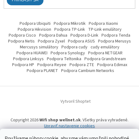
Podpora Ubiquiti
Podpora Mikrotik
Podpora Xiaomi
Podpora Hikvision
Podpora TP-Link
TP-Link emulátory
Podpora Cisco
Podpora Dahua
Podpora D-Link
Podpora Tenda
Podpora Netis
Podpora Zyxel
Podpora ASUS
Podpora Merusys
Mercusys simulátory
Podpora cudy
cudy emulátory
Podpora HUAWEI
Podpora Synology
Podpora NETGEAR
Podpora Linksys
Podpora Teltonika
Podpora Grandstream
Podpora HP
Podpora Reyee
Podpora ZTE
Podpora Edimax
Podpora PLANET
Podpora Cambium Networks
Vytvoril Shoptet
Copyright 2026
Wifi shop wellnet.sk
. Všetky práva vyhradené.
Upraviť nastavenie cookies
Používame súbory cookie, aby sme vám umožnili pohodlné