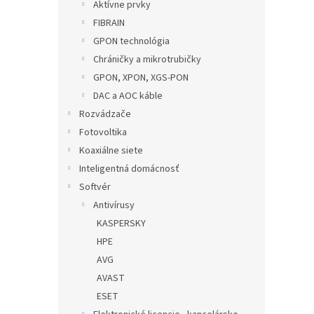
Aktívne prvky
FIBRAIN
GPON technológia
Chráničky a mikrotrubičky
GPON, XPON, XGS-PON
DAC a AOC káble
Rozvádzače
Fotovoltika
Koaxiálne siete
Inteligentná domácnosť
Softvér
Antivírusy
KASPERSKY
HPE
AVG
AVAST
ESET