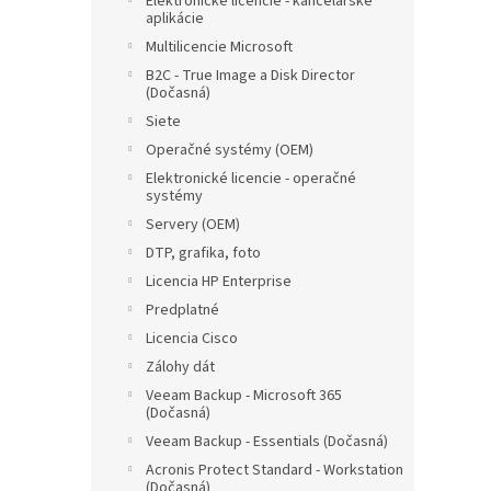
Elektronické licencie - kancelárske
aplikácie
Multilicencie Microsoft
B2C - True Image a Disk Director
(Dočasná)
Siete
Operačné systémy (OEM)
Elektronické licencie - operačné
systémy
Servery (OEM)
DTP, grafika, foto
Licencia HP Enterprise
Predplatné
Licencia Cisco
Zálohy dát
Veeam Backup - Microsoft 365
(Dočasná)
Veeam Backup - Essentials (Dočasná)
Acronis Protect Standard - Workstation
(Dočasná)