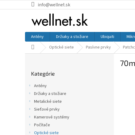
Prejsť na obsah
info@wellnet.sk
Antény
Držiaky a stožiare
Ubiquiti
Mikr
Domov
Optické siete
Pasívne prvky
Patchc
Bočný panel
70
Preskočiť kategórie
Kategórie
Antény
Držiaky a stožiare
Metalické siete
Sieťové prvky
Kamerové systémy
Počítače
Optické siete