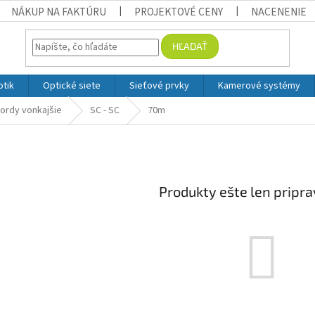
NÁKUP NA FAKTÚRU
PROJEKTOVÉ CENY
NACENENIE
HĽADAŤ
otik
Optické siete
Sieťové prvky
Kamerové systémy
ordy vonkajšie
SC - SC
70m
m
Produkty ešte len pripr