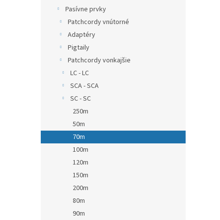
Pasívne prvky
Patchcordy vnútorné
Adaptéry
Pigtaily
Patchcordy vonkajšie
LC - LC
SCA - SCA
SC - SC
250m
50m
70m
100m
120m
150m
200m
80m
90m