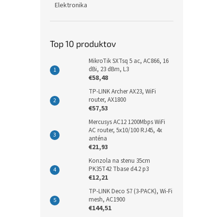
Elektronika
Top 10 produktov
MikroTik SXTsq 5 ac, AC866, 16
dBi, 23 dBm, L3
€58,48
TP-LINK Archer AX23, WiFi
router, AX1800
€57,53
Mercusys AC12 1200Mbps WiFi
AC router, 5x10/100 RJ45, 4x
anténa
€21,93
Konzola na stenu 35cm
PK35T42 Tbase d4.2 p3
€12,21
TP-LINK Deco S7 (3-PACK), Wi-Fi
mesh, AC1900
€144,51