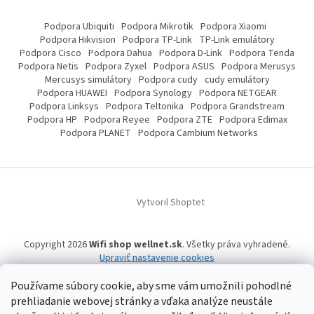
Podpora Ubiquiti
Podpora Mikrotik
Podpora Xiaomi
Podpora Hikvision
Podpora TP-Link
TP-Link emulátory
Podpora Cisco
Podpora Dahua
Podpora D-Link
Podpora Tenda
Podpora Netis
Podpora Zyxel
Podpora ASUS
Podpora Merusys
Mercusys simulátory
Podpora cudy
cudy emulátory
Podpora HUAWEI
Podpora Synology
Podpora NETGEAR
Podpora Linksys
Podpora Teltonika
Podpora Grandstream
Podpora HP
Podpora Reyee
Podpora ZTE
Podpora Edimax
Podpora PLANET
Podpora Cambium Networks
Vytvoril Shoptet
Copyright 2026
Wifi shop wellnet.sk
. Všetky práva vyhradené.
Upraviť nastavenie cookies
Používame súbory cookie, aby sme vám umožnili pohodlné
prehliadanie webovej stránky a vďaka analýze neustále
Wifi shop wellnet.sk prevádzkuje spoločnosť WELLNET, s.r.o.,
IČO: 36484610,