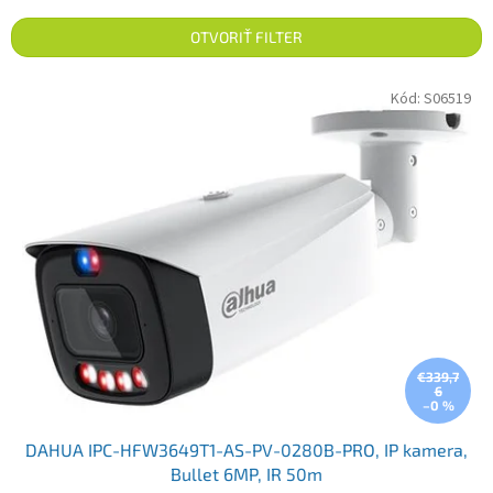
OTVORIŤ FILTER
Výpis produktov
Kód:
S06519
€339,7
6
–0 %
DAHUA IPC-HFW3649T1-AS-PV-0280B-PRO, IP kamera,
Bullet 6MP, IR 50m