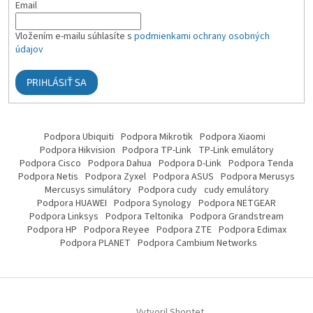
Email
Vložením e-mailu súhlasíte s
podmienkami ochrany osobných
údajov
PRIHLÁSIŤ SA
Podpora Ubiquiti
Podpora Mikrotik
Podpora Xiaomi
Podpora Hikvision
Podpora TP-Link
TP-Link emulátory
Podpora Cisco
Podpora Dahua
Podpora D-Link
Podpora Tenda
Podpora Netis
Podpora Zyxel
Podpora ASUS
Podpora Merusys
Mercusys simulátory
Podpora cudy
cudy emulátory
Podpora HUAWEI
Podpora Synology
Podpora NETGEAR
Podpora Linksys
Podpora Teltonika
Podpora Grandstream
Podpora HP
Podpora Reyee
Podpora ZTE
Podpora Edimax
Podpora PLANET
Podpora Cambium Networks
Vytvoril Shoptet