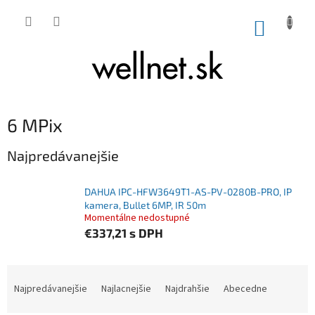
Prejsť na obsah
NÁKUP
6 MPix
Najpredávanejšie
DAHUA IPC-HFW3649T1-AS-PV-0280B-PRO, IP
kamera, Bullet 6MP, IR 50m
Momentálne nedostupné
€337,21
s DPH
Radenie produktov
Najpredávanejšie
Najlacnejšie
Najdrahšie
Abecedne