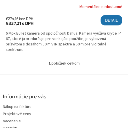
Momentálne nedostupné
€274,16 bez DPH
DETAIL
€337,21
s DPH
6 Mpx Bullet kamera od spoločnosti Dahua. Kamera využíva krytie IP
67, ktoré ju predurčuje pre vonkajšie použitie, je vybavená
prísvitom s dosahom 50 m v IR spektre a 50 m pre viditeľné
spektrum.
1
položiek celkom
Ovládacie prvky výpisu
Zápätie
Informácie pre vás
Nákup na faktúru
Projektové ceny
Nacenenie