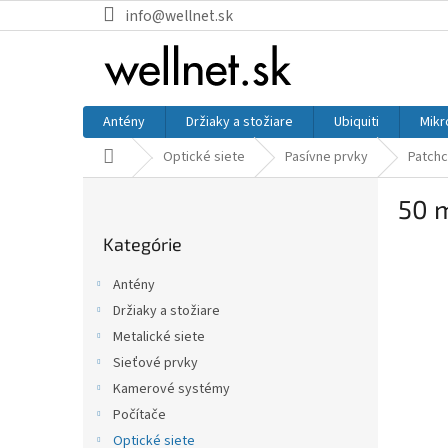
Prejsť na obsah
info@wellnet.sk
Antény
Držiaky a stožiare
Ubiquiti
Mikr
Domov
Optické siete
Pasívne prvky
Patchc
Bočný panel
50 
Preskočiť kategórie
Kategórie
Antény
Držiaky a stožiare
Metalické siete
Sieťové prvky
Kamerové systémy
Počítače
Optické siete