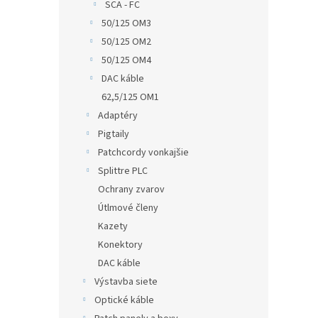
SCA - FC
50/125 OM3
50/125 OM2
50/125 OM4
DAC káble
62,5/125 OM1
Adaptéry
Pigtaily
Patchcordy vonkajšie
Splittre PLC
Ochrany zvarov
Útlmové členy
Kazety
Konektory
DAC káble
Výstavba siete
Optické káble