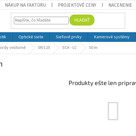
NÁKUP NA FAKTÚRU
PROJEKTOVÉ CENY
NACENENIE
HĽADAŤ
otik
Optické siete
Sieťové prvky
Kamerové systémy
ordy vnútorné
09/125
SCA - LC
50 m
m
Produkty ešte len pripr