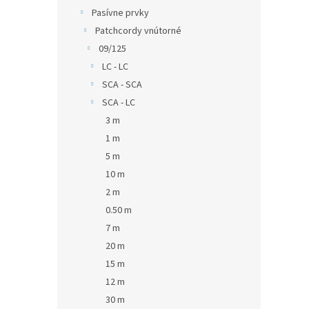
Pasívne prvky
Patchcordy vnútorné
09/125
LC - LC
SCA - SCA
SCA - LC
3 m
1 m
5 m
10 m
2 m
0.50 m
7 m
20 m
15 m
12 m
30 m