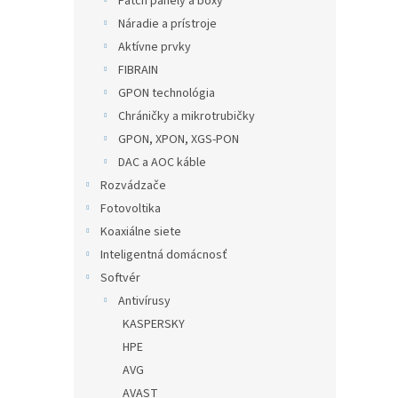
Patch panely a boxy
Náradie a prístroje
Aktívne prvky
FIBRAIN
GPON technológia
Chráničky a mikrotrubičky
GPON, XPON, XGS-PON
DAC a AOC káble
Rozvádzače
Fotovoltika
Koaxiálne siete
Inteligentná domácnosť
Softvér
Antivírusy
KASPERSKY
HPE
AVG
AVAST