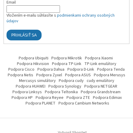
Email
Vložením e-mailu súhlasíte s
podmienkami ochrany osobných
údajov
PRIHLÁSIŤ SA
Podpora Ubiquiti
Podpora Mikrotik
Podpora Xiaomi
Podpora Hikvision
Podpora TP-Link
TP-Link emulátory
Podpora Cisco
Podpora Dahua
Podpora D-Link
Podpora Tenda
Podpora Netis
Podpora Zyxel
Podpora ASUS
Podpora Merusys
Mercusys simulátory
Podpora cudy
cudy emulátory
Podpora HUAWEI
Podpora Synology
Podpora NETGEAR
Podpora Linksys
Podpora Teltonika
Podpora Grandstream
Podpora HP
Podpora Reyee
Podpora ZTE
Podpora Edimax
Podpora PLANET
Podpora Cambium Networks
Vytvoril Shoptet