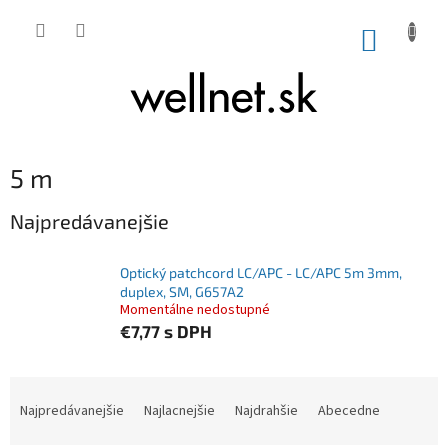
Prejsť na obsah
NÁKUP
5 m
Najpredávanejšie
Optický patchcord LC/APC - LC/APC 5m 3mm,
duplex, SM, G657A2
Momentálne nedostupné
€7,77
s DPH
Radenie produktov
Najpredávanejšie
Najlacnejšie
Najdrahšie
Abecedne