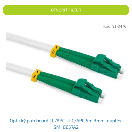
OTVORIŤ FILTER
Výpis produktov
Kód:
S1-3476
Optický patchcord LC/APC - LC/APC 5m 3mm, duplex,
SM, G657A2