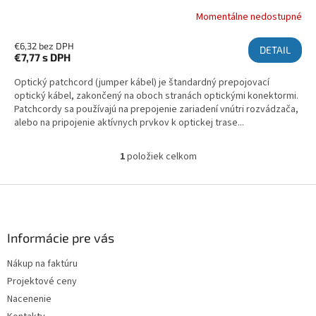
Momentálne nedostupné
€6,32 bez DPH
DETAIL
€7,77
s DPH
Optický patchcord (jumper kábel) je štandardný prepojovací
optický kábel, zakončený na oboch stranách optickými konektormi.
Patchcordy sa používajú na prepojenie zariadení vnútri rozvádzača,
alebo na pripojenie aktívnych prvkov k optickej trase...
1
položiek celkom
Ovládacie prvky výpisu
Zápätie
Informácie pre vás
Nákup na faktúru
Projektové ceny
Nacenenie