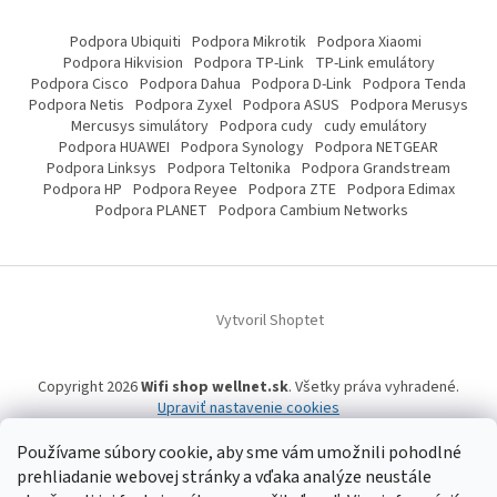
Podpora Ubiquiti
Podpora Mikrotik
Podpora Xiaomi
Podpora Hikvision
Podpora TP-Link
TP-Link emulátory
Podpora Cisco
Podpora Dahua
Podpora D-Link
Podpora Tenda
Podpora Netis
Podpora Zyxel
Podpora ASUS
Podpora Merusys
Mercusys simulátory
Podpora cudy
cudy emulátory
Podpora HUAWEI
Podpora Synology
Podpora NETGEAR
Podpora Linksys
Podpora Teltonika
Podpora Grandstream
Podpora HP
Podpora Reyee
Podpora ZTE
Podpora Edimax
Podpora PLANET
Podpora Cambium Networks
Vytvoril Shoptet
Copyright 2026
Wifi shop wellnet.sk
. Všetky práva vyhradené.
Upraviť nastavenie cookies
Používame súbory cookie, aby sme vám umožnili pohodlné
prehliadanie webovej stránky a vďaka analýze neustále
Wifi shop wellnet.sk prevádzkuje spoločnosť WELLNET, s.r.o.,
IČO: 36484610,