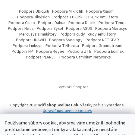
Podpora Ubiquiti
Podpora Mikrotik
Podpora Xiaomi
Podpora Hikvision
Podpora TP-Link
TP-Link emulátory
Podpora Cisco
Podpora Dahua
Podpora D-Link
Podpora Tenda
Podpora Netis
Podpora Zyxel
Podpora ASUS
Podpora Merusys
Mercusys simulátory
Podpora cudy
cudy emulátory
Podpora HUAWEI
Podpora Synology
Podpora NETGEAR
Podpora Linksys
Podpora Teltonika
Podpora Grandstream
Podpora HP
Podpora Reyee
Podpora ZTE
Podpora Edimax
Podpora PLANET
Podpora Cambium Networks
Vytvoril Shoptet
Copyright 2026
Wifi shop wellnet.sk
. Všetky práva vyhradené.
Upraviť nastavenie cookies
Používame súbory cookie, aby sme vám umožnili pohodlné
prehliadanie webovej stránky a vďaka analýze neustále
Wifi shop wellnet.sk prevádzkuje spoločnosť WELLNET, s.r.o.,
IČO: 36484610,