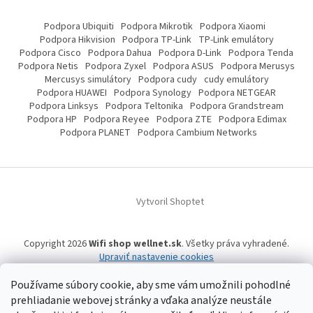
Podpora Ubiquiti
Podpora Mikrotik
Podpora Xiaomi
Podpora Hikvision
Podpora TP-Link
TP-Link emulátory
Podpora Cisco
Podpora Dahua
Podpora D-Link
Podpora Tenda
Podpora Netis
Podpora Zyxel
Podpora ASUS
Podpora Merusys
Mercusys simulátory
Podpora cudy
cudy emulátory
Podpora HUAWEI
Podpora Synology
Podpora NETGEAR
Podpora Linksys
Podpora Teltonika
Podpora Grandstream
Podpora HP
Podpora Reyee
Podpora ZTE
Podpora Edimax
Podpora PLANET
Podpora Cambium Networks
Vytvoril Shoptet
Copyright 2026
Wifi shop wellnet.sk
. Všetky práva vyhradené.
Upraviť nastavenie cookies
Používame súbory cookie, aby sme vám umožnili pohodlné
prehliadanie webovej stránky a vďaka analýze neustále
Wifi shop wellnet.sk prevádzkuje spoločnosť WELLNET, s.r.o.,
IČO: 36484610,