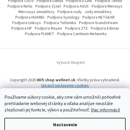
Podpora Cisco
Podpora Dahua
Podpora D-Link
Podpora Tenda
Podpora Netis
Podpora Zyxel
Podpora ASUS
Podpora Merusys
Mercusys simulátory
Podpora cudy
cudy emulátory
Podpora HUAWEI
Podpora Synology
Podpora NETGEAR
Podpora Linksys
Podpora Teltonika
Podpora Grandstream
Podpora HP
Podpora Reyee
Podpora ZTE
Podpora Edimax
Podpora PLANET
Podpora Cambium Networks
Vytvoril Shoptet
Copyright 2026
Wifi shop wellnet.sk
. Všetky práva vyhradené.
Upraviť nastavenie cookies
Používame súbory cookie, aby sme vám umožnili pohodlné
prehliadanie webovej stránky a vďaka analýze neustále
Wifi shop wellnet.sk prevádzkuje spoločnosť WELLNET, s.r.o.,
IČO: 36484610,
zlepšovali jej funkcie, výkon a použiteľnosť.
Viac informácií
OR OS: Prešov odd. Sro 14019/P
, IČ DPH: SK2020015206 | Tel:
+421 905 269 141
| WhatsApp, Signal, Telegram: +421 905 269 141 | Informácie o produktoch a
a ich dostupnosti, tu uvádzané, pochádzajú od tretích strán, mohli
vzniknúť automatizovaným strojovým prekladom a neprešli jazykovou
Nastavenie
úpravou. Spoločnosť WELLNET, s.r.o. preto nemôže niesť zodpovednosť za ich