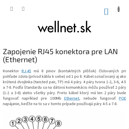
Prejsť na obsah
NÁKUP
Zapojenie RJ45 konektora pre LAN
(Ethernet)
Konektor
RJ-45
má 8 pinov (kontaktných plôšok) číslovaných pri
pohľade zdola (prívod kábla k sebe) od 1 po 8. Kábel označovaný aj ako
krútená dvojlinka (
twisted pair, TP
) má 4 páry. 4 páry tvoria 1-2, 3-6, 4-5
a 7-8. Podľa štandardu sa na dátovú komunikáciu môžu používať 2 páry
(1-2 a 3-6) alebo všetky páry. Preto kábel ktorý má len 2 páry bude
fungovať napríklad pre 100Mb
Ethernet
, nebude fungovať
POE
napájanie, keďže na to sa v tomto prípade používajú páry 4-5 a 7-8.