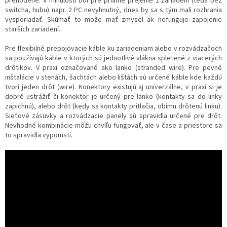
prehodené. V minulosti bol pre priame prejenie 2 zariadení (teda bez
switcha, hubu) napr. 2 PC nevyhnutný, dnes by sa s tým mali rozhrania
vysporiadať. Skúmať to može mať zmysel ak nefunguje zapojenie
starších zariadení.
Pre flexibilné prepojovacie káble ku zariadeniam alebo v rozvádzačoch
sa používajú káble v ktorých sú jednotlivé vlákna spletené z viacerých
drôtikov. V praxi označované ako lanko (stranded wire). Pre pevné
inštalácie v stenách, šachtách alebo lištách sú určené káble kde každú
tvorí jeden drôt (wire). Konektory existujú aj univerzálne, v praxi si je
dobré ustrážiť či konektor je určený pre lanko (kontakty sa do linky
zapichnú), alebo drôt (kedy sa kontakty pritlačia, obímu drôtenú linku).
Sieťové zásuvky a rozvádzacie panely sú spravidla určené pre drôt.
Nevhodné kombinácie môžu chvíľu fungovať, ale v čase a priestore sa
to spravidla vypomstí.