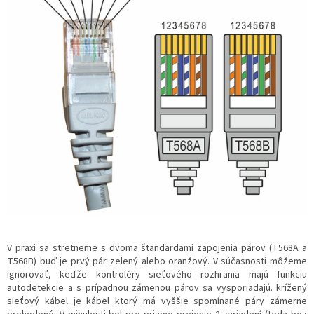
V praxi sa stretneme s dvoma štandardami zapojenia párov (T568A a
T568B) buď je prvý pár zelený alebo oranžový. V súčasnosti môžeme
ignorovať, keďže kontroléry sieťového rozhrania majú funkciu
autodetekcie a s prípadnou zámenou párov sa vysporiadajú. krížený
sieťový kábel je kábel ktorý má vyššie spomínané páry zámerne