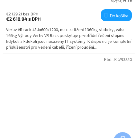
opýtajte sa
€2 129,21 bez DPH
Do košíka
€2 618,94
s DPH
Vertiv VR rack 48Ux600x1200, max. zatížení 1360kg staticky, váha
166kg Výhody Vertiv VR Rack poskytuje prvotřídní řešení stojanu
kdykoli a kdekoli jsou nasazeny IT systémy. K dispozici je kompletní
příslušenství pro vedení kabelů, řízení proudění...
Kód:
.K-.VR3350
€2