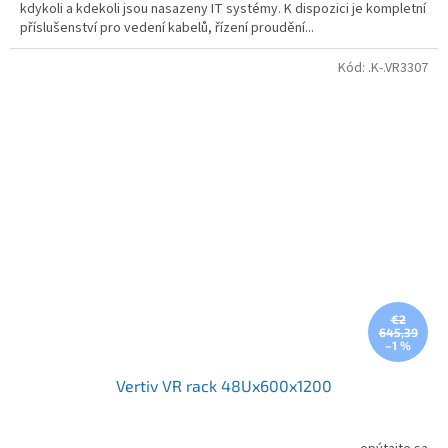
kdykoli a kdekoli jsou nasazeny IT systémy. K dispozici je kompletní
příslušenství pro vedení kabelů, řízení proudění...
Kód:
.K-.VR3307
€2
645,39
–1 %
Vertiv VR rack 48Ux600x1200