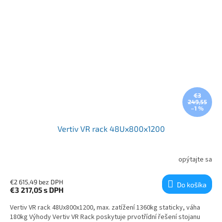
€3
249,55
–1 %
Vertiv VR rack 48Ux800x1200
opýtajte sa
€2 615,49 bez DPH
Do košíka
€3 217,05
s DPH
Vertiv VR rack 48Ux800x1200, max. zatížení 1360kg staticky, váha
180kg Výhody Vertiv VR Rack poskytuje prvotřídní řešení stojanu