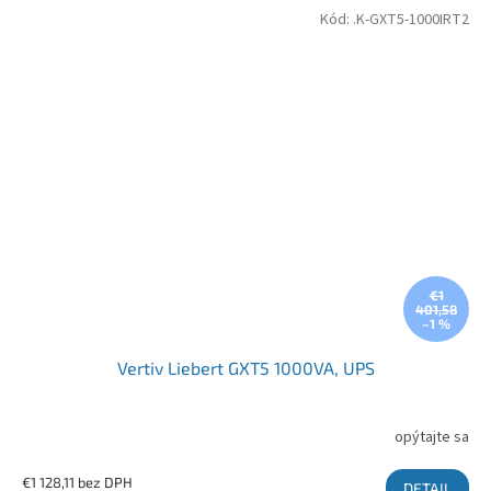
Kód:
.K-GXT5-1000IRT2
€1
401,58
–1 %
Vertiv Liebert GXT5 1000VA, UPS
opýtajte sa
€1 128,11 bez DPH
DETAIL