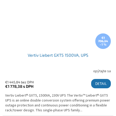
€1
796,34
–1 %
Vertiv Liebert GXT5 1500VA, UPS
opýtajte sa
€1 445,84 bez DPH
DETAIL
€1 778,38
s DPH
Vertiv Liebert® GXT5, 1500VA, 230V UPS The Vertiv™ Liebert® GXT5
UPS is an online double conversion system offering premium power
outage protection and continuous power conditioning in a flexible
rack/tower design. This single-phase UPS family...