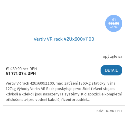
€1
788,96
–1 %
Vertiv VR rack 42Ux600x1100
opýtajte sa
€1 439,90 bez DPH
DETAIL
€1 771,07
s DPH
Vertiv VR rack 42Ux600x1100, max. zatížení 1360kg staticky, váha
127kg Výhody Vertiv VR Rack poskytuje prvotřídní řešení stojanu
kdykoli a kdekoli jsou nasazeny IT systémy. K dispozici je kompletní
příslušenství pro vedení kabelů, řízení proudění...
Kód:
.K-.VR3357