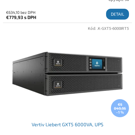
€634,10 bez DPH
DETAIL
€779,93
s DPH
Kód:
.K-GXT5-6000IRT5
€5
049,95
–1 %
Vertiv Liebert GXT5 6000VA, UPS