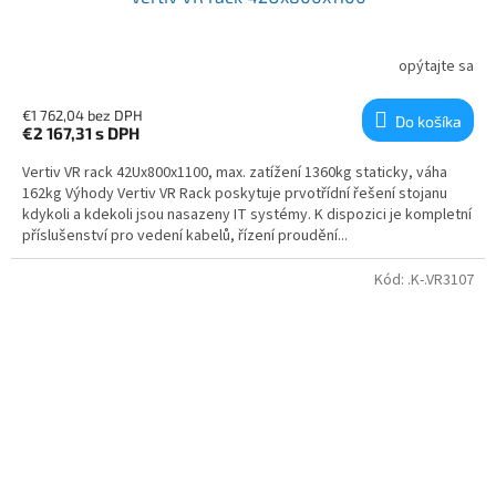
opýtajte sa
€1 762,04 bez DPH
Do košíka
€2 167,31
s DPH
Vertiv VR rack 42Ux800x1100, max. zatížení 1360kg staticky, váha
162kg Výhody Vertiv VR Rack poskytuje prvotřídní řešení stojanu
kdykoli a kdekoli jsou nasazeny IT systémy. K dispozici je kompletní
příslušenství pro vedení kabelů, řízení proudění...
Kód:
.K-.VR3107