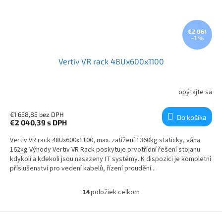
€2 061
–1 %
Vertiv VR rack 48Ux600x1100
opýtajte sa
€1 658,85 bez DPH
Do košíka
€2 040,39
s DPH
Vertiv VR rack 48Ux600x1100, max. zatížení 1360kg staticky, váha
162kg Výhody Vertiv VR Rack poskytuje prvotřídní řešení stojanu
kdykoli a kdekoli jsou nasazeny IT systémy. K dispozici je kompletní
příslušenství pro vedení kabelů, řízení proudění...
14
položiek celkom
Ovládacie prvky výpisu
Zápätie