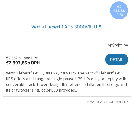
€2
922,88
–1 %
Vertiv Liebert GXT5 3000VA, UPS
opýtajte sa
€2 352,57 bez DPH
DETAIL
€2 893,65
s DPH
Vertiv Liebert® GXT5, 3000VA, 230V UPS The Vertiv™ Liebert® GXT5
UPS offers a full range of single-phase UPS. It’s easy to deploy with
convertible rack/tower design that offers installation flexibility, and
its gravity-sensing, color LCD provides...
Kód:
.K-GXT5-1500IRT2