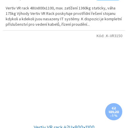
Vertiv VR rack 48Ux800x1100, max. zatížení 1360kg staticky, váha
175kg Výhody Vertiv VR Rack poskytuje prvotřídní řešení stojanu
kdykoli a kdekoli jsou nasazeny IT systémy. K dispozici je kompletní
příslušenství pro vedení kabelů, řízení proudění...
Kód:
.K-.VR3150
€2
189,20
–1 %
Vertiv VR rack 42Ux800x1100