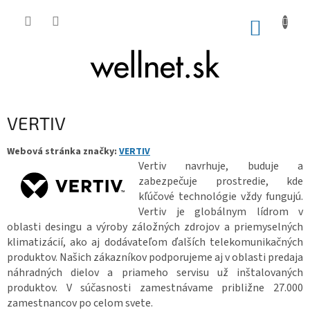
Prejsť na obsah
NÁKUP
VERTIV
Webová stránka značky:
VERTIV
Vertiv navrhuje, buduje a
zabezpečuje prostredie, kde
kľúčové technológie vždy fungujú.
Vertiv je globálnym lídrom v
oblasti desingu a výroby záložných zdrojov a priemyselných
klimatizácií, ako aj dodávateľom ďalších telekomunikačných
produktov. Našich zákazníkov podporujeme aj v oblasti predaja
náhradných dielov a priameho servisu už inštalovaných
produktov. V súčasnosti zamestnávame približne 27.000
zamestnancov po celom svete.