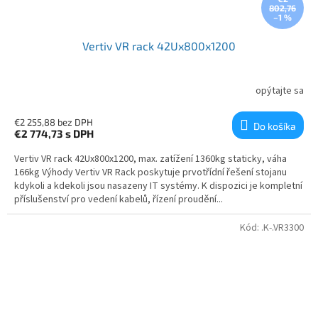
802,76
–1 %
Vertiv VR rack 42Ux800x1200
opýtajte sa
€2 255,88 bez DPH
Do košíka
€2 774,73
s DPH
Vertiv VR rack 42Ux800x1200, max. zatížení 1360kg staticky, váha
166kg Výhody Vertiv VR Rack poskytuje prvotřídní řešení stojanu
kdykoli a kdekoli jsou nasazeny IT systémy. K dispozici je kompletní
příslušenství pro vedení kabelů, řízení proudění...
Kód:
.K-.VR3300