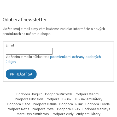
Odoberať newsletter
Vložte svoj e-mail a my Vám budeme zasielať informácie o nových
produktoch na našom e-shope.
Email
Vložením e-mailu súhlasíte s
podmienkami ochrany osobných
údajov
PRIHLÁSIŤ SA
Podpora Ubiquiti
Podpora Mikrotik
Podpora Xiaomi
Podpora Hikvision
Podpora TP-Link
TP-Link emulátory
Podpora Cisco
Podpora Dahua
Podpora D-Link
Podpora Tenda
Podpora Netis
Podpora Zyxel
Podpora ASUS
Podpora Merusys
Mercusys simulátory
Podpora cudy
cudy emulátory