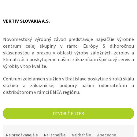
VERTIV SLOVAKIA A.S.
Novomestský výrobný závod predstavuje najväčšie výrobné
centrum celej skupiny v rámci Európy. S dlhoročnou
skúsenosťou a praxou v oblasti výroby záložných zdrojov a
klimatizácii poskytujeme našim zákazníkom špičkový servis a
výrobky v top kvalite.
Centrum zdielaných služieb v Bratislave poskytuje širokú škálu
služieb a zákazníckej podpory našim odberateľom a
distribútorom v rámci EMEA regiónu.
OTVORIŤ FILTER
Radenie produktov
Najpredávanejšie
Najlacnejšie
Najdrahšie
Abecedne