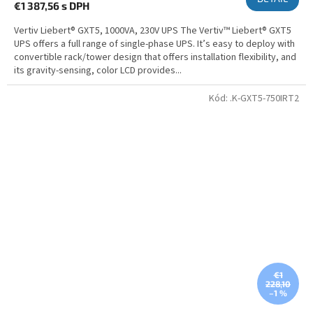
€1 387,56
s DPH
Vertiv Liebert® GXT5, 1000VA, 230V UPS The Vertiv™ Liebert® GXT5
UPS offers a full range of single-phase UPS. It’s easy to deploy with
convertible rack/tower design that offers installation flexibility, and
its gravity-sensing, color LCD provides...
Kód:
.K-GXT5-750IRT2
€1
228,10
–1 %