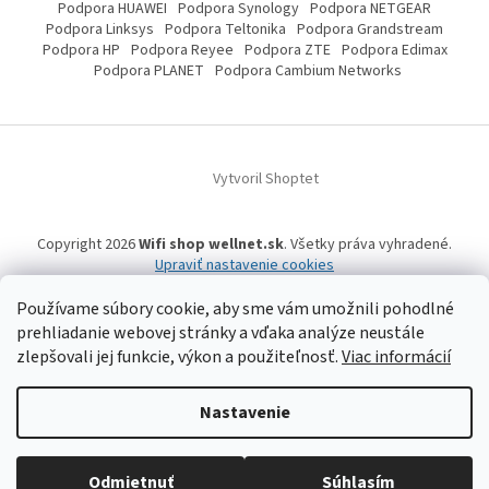
Podpora HUAWEI
Podpora Synology
Podpora NETGEAR
Podpora Linksys
Podpora Teltonika
Podpora Grandstream
Podpora HP
Podpora Reyee
Podpora ZTE
Podpora Edimax
Podpora PLANET
Podpora Cambium Networks
Vytvoril Shoptet
Copyright 2026
Wifi shop wellnet.sk
. Všetky práva vyhradené.
Upraviť nastavenie cookies
Používame súbory cookie, aby sme vám umožnili pohodlné
prehliadanie webovej stránky a vďaka analýze neustále
Wifi shop wellnet.sk prevádzkuje spoločnosť WELLNET, s.r.o.,
IČO: 36484610,
zlepšovali jej funkcie, výkon a použiteľnosť.
Viac informácií
OR OS: Prešov odd. Sro 14019/P
, IČ DPH: SK2020015206 | Tel:
+421 905 269 141
| WhatsApp, Signal, Telegram: +421 905 269 141 | Informácie o produktoch a
a ich dostupnosti, tu uvádzané, pochádzajú od tretích strán, mohli
vzniknúť automatizovaným strojovým prekladom a neprešli jazykovou
Nastavenie
úpravou. Spoločnosť WELLNET, s.r.o. preto nemôže niesť zodpovednosť za ich
úplnosť a aktuálnosť. | Registrované obchodné značky, vzory a názvy patria
ich vlastníkom. | © 2006-
2026 WELLNET, s.r.o. Všetky práva vyhradené.
Odmietnuť
Súhlasím