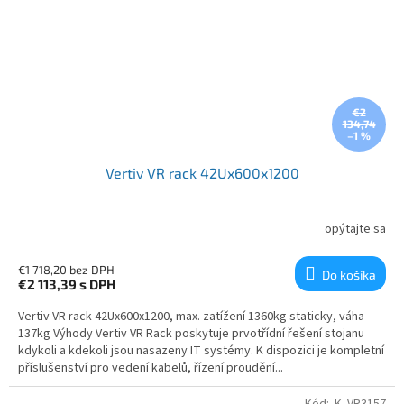
€2
134,74
–1 %
Vertiv VR rack 42Ux600x1200
opýtajte sa
€1 718,20 bez DPH
Do košíka
€2 113,39
s DPH
Vertiv VR rack 42Ux600x1200, max. zatížení 1360kg staticky, váha
137kg Výhody Vertiv VR Rack poskytuje prvotřídní řešení stojanu
kdykoli a kdekoli jsou nasazeny IT systémy. K dispozici je kompletní
příslušenství pro vedení kabelů, řízení proudění...
Kód:
.K-.VR3157