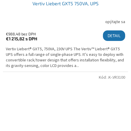
Vertiv Liebert GXT5 750VA, UPS
opýtajte sa
€988,48 bez DPH
DETAIL
€1 215,82
s DPH
Vertiv Liebert® GXT5, 750VA, 230V UPS The Vertiv™ Liebert® GXT5
UPS offers a full range of single-phase UPS. It’s easy to deploy with
convertible rack/tower design that offers installation flexibility, and
its gravity-sensing, color LCD provides a...
Kód:
.K-.VR3100