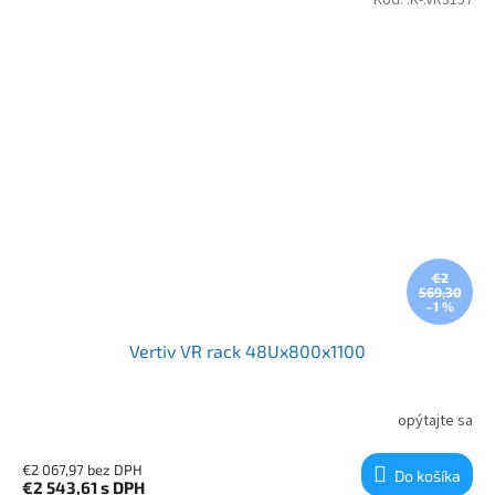
€2
569,30
–1 %
Vertiv VR rack 48Ux800x1100
opýtajte sa
€2 067,97 bez DPH
Do košíka
€2 543,61
s DPH