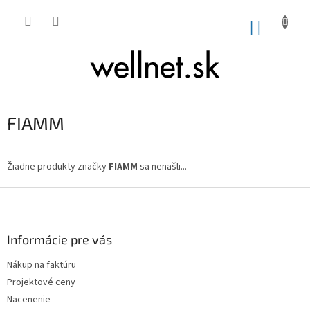
Prejsť na obsah
NÁKUP
FIAMM
Žiadne produkty značky
FIAMM
sa nenašli...
Zápätie
Informácie pre vás
Nákup na faktúru
Projektové ceny
Nacenenie