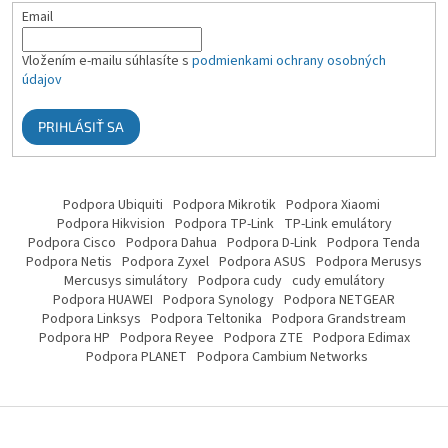
Email
Vložením e-mailu súhlasíte s
podmienkami ochrany osobných
údajov
PRIHLÁSIŤ SA
Podpora Ubiquiti
Podpora Mikrotik
Podpora Xiaomi
Podpora Hikvision
Podpora TP-Link
TP-Link emulátory
Podpora Cisco
Podpora Dahua
Podpora D-Link
Podpora Tenda
Podpora Netis
Podpora Zyxel
Podpora ASUS
Podpora Merusys
Mercusys simulátory
Podpora cudy
cudy emulátory
Podpora HUAWEI
Podpora Synology
Podpora NETGEAR
Podpora Linksys
Podpora Teltonika
Podpora Grandstream
Podpora HP
Podpora Reyee
Podpora ZTE
Podpora Edimax
Podpora PLANET
Podpora Cambium Networks