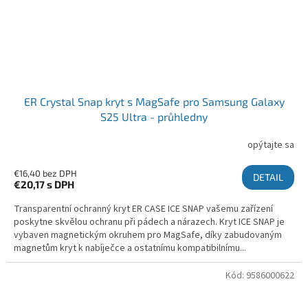
ER Crystal Snap kryt s MagSafe pro Samsung Galaxy
S25 Ultra - průhledny
opýtajte sa
€16,40 bez DPH
DETAIL
€20,17
s DPH
Transparentní ochranný kryt ER CASE ICE SNAP vašemu zařízení
poskytne skvělou ochranu při pádech a nárazech. Kryt ICE SNAP je
vybaven magnetickým okruhem pro MagSafe, díky zabudovaným
magnetům kryt k nabíječce a ostatnímu kompatibilnímu...
Kód:
9586000622