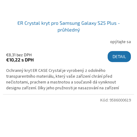
ER Crystal kryt pro Samsung Galaxy S25 Plus -
průhledný
opýtajte sa
€8,31 bez DPH
DETAIL
€10,22
s DPH
Ochranný kryt ER CASE Crystal je vyrobený z odolného
transparentního materiálu, který vaše zařízení chrání před
nečistotami, prachem a mastnotou a současně dá vyniknout
designu zařízení. Díky jeho pružnosti je nasazování na zařízení
snadné a...
Kód:
9586000619