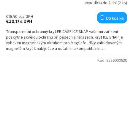
expedícia do 2 dní
(2 ks)
€16,40 bez DPH
Do košíka
€20,17
s DPH
Transparentní ochranný kryt ER CASE ICE SNAP vašemu zařízení
poskytne skvělou ochranu při pádech a nárazech. Kryt ICE SNAP je
vybaven magnetickým okruhem pro MagSafe, díky zabudovaným
magnetům kryt k nabíječce a ostatnímu kompatibilnímu...
Kód:
9586000620