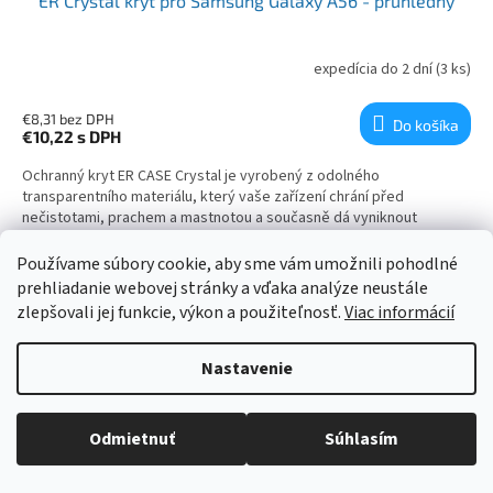
ER Crystal kryt pro Samsung Galaxy A56 - průhledný
expedícia do 2 dní
(3 ks)
€8,31 bez DPH
Do košíka
€10,22
s DPH
Ochranný kryt ER CASE Crystal je vyrobený z odolného
transparentního materiálu, který vaše zařízení chrání před
nečistotami, prachem a mastnotou a současně dá vyniknout
designu zařízení. Díky jeho pružnosti je nasazování na zařízení
snadné a...
Používame súbory cookie, aby sme vám umožnili pohodlné
prehliadanie webovej stránky a vďaka analýze neustále
NAČÍTAŤ 24 ĎALŠÍCH
zlepšovali jej funkcie, výkon a použiteľnosť.
Viac informácií
Stránkovanie
1
8
Ovládacie prvky výpisu
Nastavenie
178
položiek celkom
HORE
Odmietnuť
Súhlasím
Zápätie