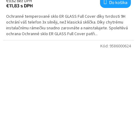
€9,62 bez DPH
Do košíka
€11,83
s DPH
Ochranné temperované sklo ER GLASS Full Cover díky tvrdosti 9H
ochrání váš telefon 3x silněji, než klasická sklíčka. Díky chytrému
instalačnímu rámečku snadno zarovnáte a nainstalujete. Spolehlivá
ochrana Ochranné sklo ER GLASS Full Cover patři...
Kód:
9586000624