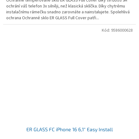
Ochranné temperované sklo ER GLASS Full Cover díky tvrdosti 9H
ochrání váš telefon 3x silněji, než klasická sklíčka. Díky chytrému
instalačnímu rámečku snadno zarovnáte a nainstalujete. Spolehlivá
ochrana Ochranné sklo ER GLASS Full Cover patři...
Kód:
9586000628
ER GLASS FC iPhone 16 6,1" Easy Install