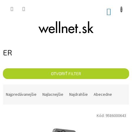
Prejsť na obsah
NÁKUP
ER
OTVORIŤ FILTER
Radenie produktov
Najpredávanejšie
Najlacnejšie
Najdrahšie
Abecedne
Výpis produktov
Kód:
9586000643