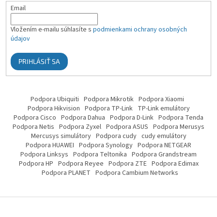
Email
Vložením e-mailu súhlasíte s
podmienkami ochrany osobných
údajov
PRIHLÁSIŤ SA
Podpora Ubiquiti
Podpora Mikrotik
Podpora Xiaomi
Podpora Hikvision
Podpora TP-Link
TP-Link emulátory
Podpora Cisco
Podpora Dahua
Podpora D-Link
Podpora Tenda
Podpora Netis
Podpora Zyxel
Podpora ASUS
Podpora Merusys
Mercusys simulátory
Podpora cudy
cudy emulátory
Podpora HUAWEI
Podpora Synology
Podpora NETGEAR
Podpora Linksys
Podpora Teltonika
Podpora Grandstream
Podpora HP
Podpora Reyee
Podpora ZTE
Podpora Edimax
Podpora PLANET
Podpora Cambium Networks