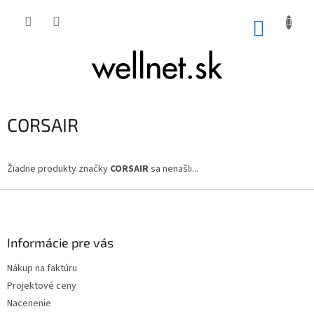
Prejsť na obsah
NÁKUP
CORSAIR
Žiadne produkty značky
CORSAIR
sa nenašli...
Zápätie
Informácie pre vás
Nákup na faktúru
Projektové ceny
Nacenenie