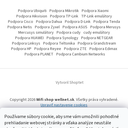
Podpora Ubiquiti
Podpora Mikrotik
Podpora Xiaomi
Podpora Hikvision
Podpora TP-Link
TP-Link emulátory
Podpora Cisco
Podpora Dahua
Podpora D-Link
Podpora Tenda
Podpora Netis
Podpora Zyxel
Podpora ASUS
Podpora Merusys
Mercusys simulátory
Podpora cudy
cudy emulátory
Podpora HUAWEI
Podpora Synology
Podpora NETGEAR
Podpora Linksys
Podpora Teltonika
Podpora Grandstream
Podpora HP
Podpora Reyee
Podpora ZTE
Podpora Edimax
Podpora PLANET
Podpora Cambium Networks
Vytvoril Shoptet
Copyright 2026
Wifi shop wellnet.sk
. Všetky práva vyhradené.
Upraviť nastavenie cookies
Používame súbory cookie, aby sme vám umožnili pohodlné
prehliadanie webovej stránky a vďaka analýze neustále
Wifi shop wellnet.sk prevádzkuje spoločnosť WELLNET, s.r.o.,
IČO: 36484610,