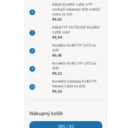
Kábel SOLARIX Cat5E UTP
vonkajší netienený drôt metráž
(cena za 1m)
€0,51
Kábel FTP OUTDOOR SOLARIX
Cat5E solid
€0,54
Konektor RJ45 FTP CAT5 na
drôt
€0,43
Konektor RJ45 UTP CAT5 na
drôt
€0,12
Konektor Dataway RJ45 FTP
tienený Cat5e na drôt
€0,16
Nákupný košík
0
KS /
€0