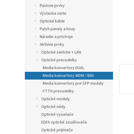
Pasívne prvky
Výstavba siete
Optické káble
Patch panely a boxy
Náradie a prístroje
Aktívne prvky
Optické switche + LAN
Optické prevodníky
Media konvertory DUAL
Media konvertory WDM / BiDi
Media konvertory pre SFP moduly
FTTH prevodníky
Optické moduly
Optické nódy
Optické vysielače
EDFA optické zosilňovače
Optické prijímače