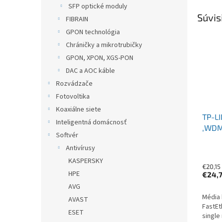
SFP optické moduly
Súvis
FIBRAIN
GPON technológia
Chráničky a mikrotrubičky
GPON, XPON, XGS-PON
DAC a AOC káble
Rozvádzače
Fotovoltika
Koaxiálne siete
TP-LI
Inteligentná domácnosť
,WDM
Softvér
SM, S
Antivírusy
1550
KASPERSKY
€20,15
HPE
€24,
AVG
Média 
AVAST
FastEt
ESET
single