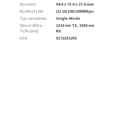
Rozmery
:
94.5 x 73.0 x 27.0 mm
Rýchlosť LAN
:
(1) 10/100/1000Mbps
Typ zariadenia
:
Single-Mode
Vlnová dĺžka -
1310 nm TX, 1550 nm
Tx/Rx [nm]
:
RX
Kód
:
5172231292