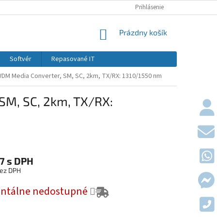
KONTAKTY
DOPRAVY A PLATBY
Prihlásenie
OBCHODNÉ PODMIE
NÁKUPNÝ KOŠÍK
Prázdny košík
Softvér
Repasované IT
WDM Media Converter, SM, SC, 2km, TX/RX: 1310/1550 nm
SM, SC, 2km, TX/RX:
87
s DPH
bez DPH
vá cena:
ntálne nedostupné