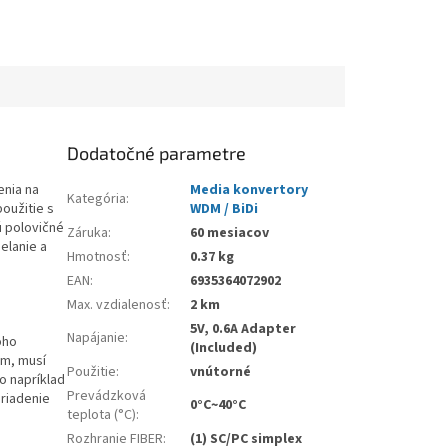
Dodatočné parametre
enia na
Media konvertory
Kategória
:
oužitie s
WDM / BiDi
 polovičné
Záruka
:
60 mesiacov
elanie a
Hmotnosť
:
0.37 kg
EAN
:
6935364072902
Max. vzdialenosť
:
2 km
5V, 0.6A Adapter
Napájanie
:
oho
(Included)
om, musí
Použitie
:
vnútorné
o napríklad
Prevádzková
riadenie
0°C~40°C
teplota (°C)
:
Rozhranie FIBER
:
(1) SC/PC simplex