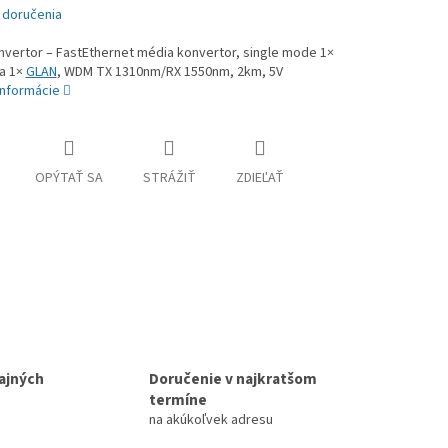
 doručenia
nvertor – FastEthernet média konvertor, single mode 1×
a 1×
GLAN
, WDM TX 1310nm/RX 1550nm, 2km, 5V
informácie
OPÝTAŤ SA
STRÁŽIŤ
ZDIEĽAŤ
ajných
Doručenie v najkratšom
termíne
na akúkoľvek adresu