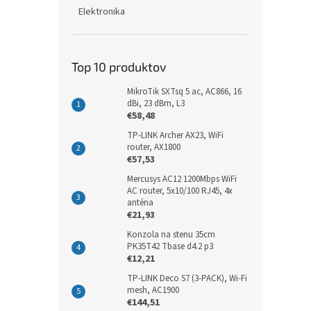
Elektronika
Top 10 produktov
MikroTik SXTsq 5 ac, AC866, 16
dBi, 23 dBm, L3
€58,48
TP-LINK Archer AX23, WiFi
router, AX1800
€57,53
Mercusys AC12 1200Mbps WiFi
AC router, 5x10/100 RJ45, 4x
anténa
€21,93
Konzola na stenu 35cm
PK35T42 Tbase d4.2 p3
€12,21
TP-LINK Deco S7 (3-PACK), Wi-Fi
mesh, AC1900
€144,51