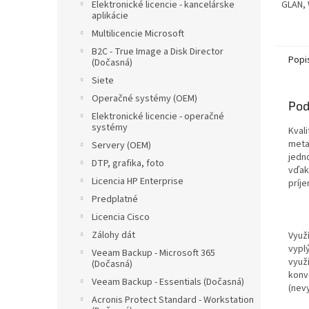
GLAN,
Elektronické licencie - kancelárske
aplikácie
1310nm
Multilicencie Microsoft
B2C - True Image a Disk Director
Popi
(Dočasná)
Siete
Operačné systémy (OEM)
Pod
Elektronické licencie - operačné
systémy
Kval
meta
Servery (OEM)
jedn
DTP, grafika, foto
vďak
Licencia HP Enterprise
príje
Predplatné
Licencia Cisco
Zálohy dát
Využí
vypl
Veeam Backup - Microsoft 365
využí
(Dočasná)
konv
Veeam Backup - Essentials (Dočasná)
(nevy
Acronis Protect Standard - Workstation