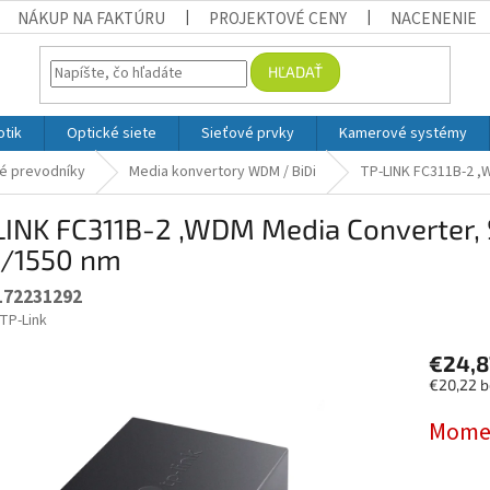
NÁKUP NA FAKTÚRU
PROJEKTOVÉ CENY
NACENENIE
HĽADAŤ
otik
Optické siete
Sieťové prvky
Kamerové systémy
é prevodníky
Media konvertory WDM / BiDi
TP-LINK FC311B-2 ,
LINK FC311B-2 ,WDM Media Converter, 
0/1550 nm
172231292
TP-Link
€24,
€20,22 
Jednotko
Mome