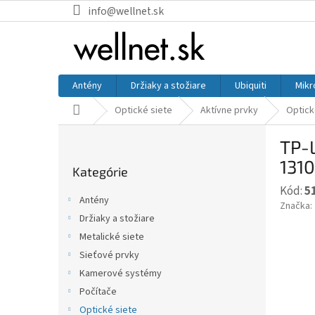
Prejsť na obsah
info@wellnet.sk
Antény
Držiaky a stožiare
Ubiquiti
Mikr
Domov
Optické siete
Aktívne prvky
Optick
Bočný panel
TP-
Preskočiť kategórie
131
Kategórie
Kód:
5
Antény
Značka:
Držiaky a stožiare
Metalické siete
Sieťové prvky
Kamerové systémy
Počítače
Optické siete