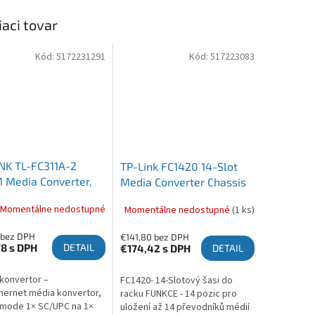
iaci tovar
Kód:
5172231291
Kód:
517223083
NK TL-FC311A-2
TP-Link FC1420 14-Slot
 Media Converter,
Media Converter Chassis
C, 2km, TX/RX:
Momentálne nedostupné
Momentálne nedostupné
(1 ks)
/1310 nm
 bez DPH
€141,80 bez DPH
78
s DPH
DETAIL
€174,42
s DPH
DETAIL
konvertor –
FC1420- 14-Slotový šasi do
hernet média konvertor,
racku FUNKCE - 14 pozic pro
 mode 1× SC/UPC na 1×
uložení až 14 převodníků médií