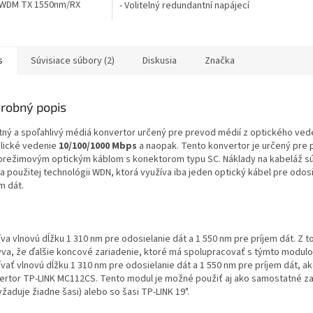
 WDM TX 1550nm/RX
- Volitelný redundantní napájecí
, 2km, 5V
zdroj pro zajištění
nepřetržitého spolehlivého
provozu- Možnost výměny za
provozu; snadná a rychlá
s
Súvisiace súbory (2)
Diskusia
Značka
výměna převaděče-...
robný popis
itný a spoľahlivý médiá konvertor určený pre prevod médií z optického ved
lické vedenie
10/100/1000 Mbps
a naopak. Tento konvertor je určený pre p
orežimovým optickým káblom s konektorom typu SC. Náklady na kabeláž sú
a použitej technológii WDN, ktorá využíva iba jeden optický kábel pre odosi
m dát.
va vlnovú dĺžku 1 310 nm pre odosielanie dát a 1 550 nm pre príjem dát. Z t
ýva, že ďalšie koncové zariadenie, ktoré má spolupracovať s týmto modul
vať vlnovú dĺžku 1 310 nm pre odosielanie dát a 1 550 nm pre príjem dát, ak
ertor TP-LINK MC112CS. Tento modul je možné použiť aj ako samostatné za
žaduje žiadne šasi) alebo so šasi TP-LINK 19".