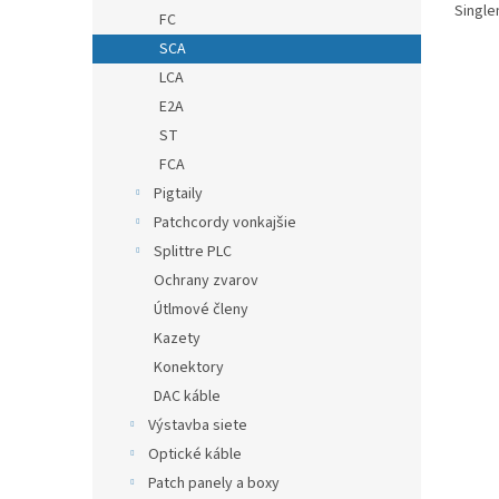
Singl
FC
SCA
LCA
E2A
ST
FCA
Pigtaily
Patchcordy vonkajšie
Splittre PLC
Ochrany zvarov
Útlmové členy
Kazety
Konektory
DAC káble
Výstavba siete
Optické káble
Patch panely a boxy