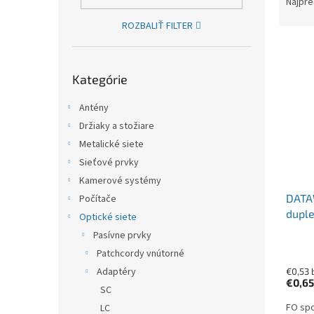
Najpre
ROZBALIŤ FILTER
Výpis
Preskočiť kategórie
Kategórie
Antény
Držiaky a stožiare
Metalické siete
Sieťové prvky
Kamerové systémy
DATA
Počítače
duple
Optické siete
Pasívne prvky
Patchcordy vnútorné
Adaptéry
€0,53 
€0,6
SC
FO spo
LC