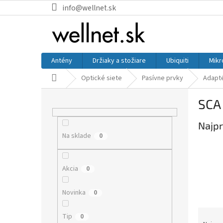
Prejsť na obsah
info@wellnet.sk
Antény
Držiaky a stožiare
Ubiquiti
Mikr
Domov
Optické siete
Pasívne prvky
Adapt
Bočný panel
SCA
Najpr
Na sklade
0
Akcia
0
Novinka
0
Raden
Tip
0