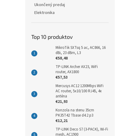
Ukončený predaj
Elektronika
Top 10 produktov
MikroTik SXTsq 5 ac, AC866, 16
dBi, 23 dBm, L3
€58,48
TP-LINK Archer AX23, WiFi
router, AX1800
€57,53
Mercusys AC12 1200Mbps WiFi
AC router, 5x10/100 RJ45, 4x
anténa
€21,93
Konzola na stenu 35cm
PK35T42 Tbase d4.2 p3
€12,21
TP-LINK Deco S7 (3-PACK), Wi-Fi
mesh, AC1900