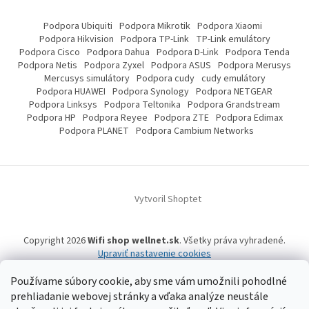
Podpora Ubiquiti
Podpora Mikrotik
Podpora Xiaomi
Podpora Hikvision
Podpora TP-Link
TP-Link emulátory
Podpora Cisco
Podpora Dahua
Podpora D-Link
Podpora Tenda
Podpora Netis
Podpora Zyxel
Podpora ASUS
Podpora Merusys
Mercusys simulátory
Podpora cudy
cudy emulátory
Podpora HUAWEI
Podpora Synology
Podpora NETGEAR
Podpora Linksys
Podpora Teltonika
Podpora Grandstream
Podpora HP
Podpora Reyee
Podpora ZTE
Podpora Edimax
Podpora PLANET
Podpora Cambium Networks
Vytvoril Shoptet
Copyright 2026
Wifi shop wellnet.sk
. Všetky práva vyhradené.
Upraviť nastavenie cookies
Používame súbory cookie, aby sme vám umožnili pohodlné
prehliadanie webovej stránky a vďaka analýze neustále
Wifi shop wellnet.sk prevádzkuje spoločnosť WELLNET, s.r.o.,
IČO: 36484610,