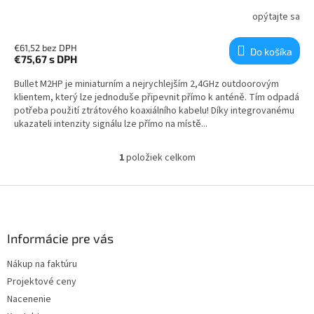
opýtajte sa
€61,52 bez DPH
Do košíka
€75,67
s DPH
Bullet M2HP je miniaturním a nejrychlejším 2,4GHz outdoorovým
klientem, který lze jednoduše připevnit přímo k anténě. Tím odpadá
potřeba použití ztrátového koaxiálního kabelu! Díky integrovanému
ukazateli intenzity signálu lze přímo na místě...
1
položiek celkom
Ovládacie prvky výpisu
Zápätie
Informácie pre vás
Nákup na faktúru
Projektové ceny
Nacenenie