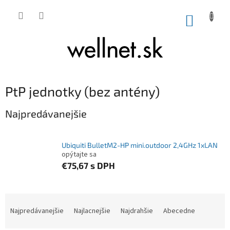
Prejsť na obsah
NÁKUP
PtP jednotky (bez antény)
Najpredávanejšie
Ubiquiti BulletM2-HP mini.outdoor 2,4GHz 1xLAN
opýtajte sa
€75,67
s DPH
Radenie produktov
Najpredávanejšie
Najlacnejšie
Najdrahšie
Abecedne