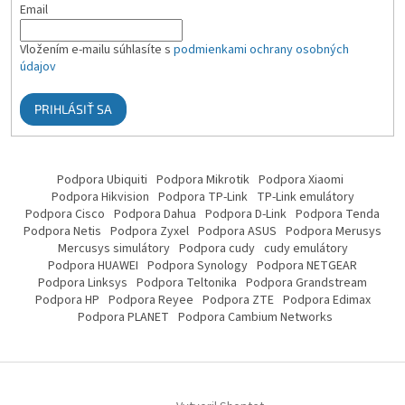
Email
Vložením e-mailu súhlasíte s
podmienkami ochrany osobných
údajov
PRIHLÁSIŤ SA
Podpora Ubiquiti
Podpora Mikrotik
Podpora Xiaomi
Podpora Hikvision
Podpora TP-Link
TP-Link emulátory
Podpora Cisco
Podpora Dahua
Podpora D-Link
Podpora Tenda
Podpora Netis
Podpora Zyxel
Podpora ASUS
Podpora Merusys
Mercusys simulátory
Podpora cudy
cudy emulátory
Podpora HUAWEI
Podpora Synology
Podpora NETGEAR
Podpora Linksys
Podpora Teltonika
Podpora Grandstream
Podpora HP
Podpora Reyee
Podpora ZTE
Podpora Edimax
Podpora PLANET
Podpora Cambium Networks