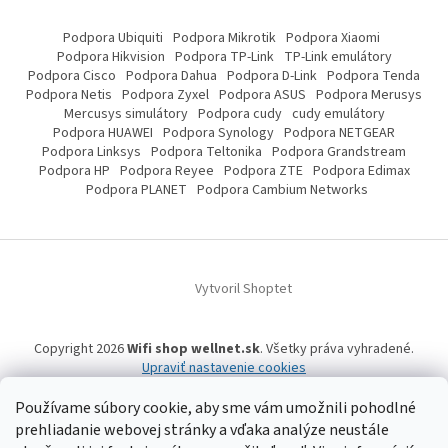
Podpora Ubiquiti
Podpora Mikrotik
Podpora Xiaomi
Podpora Hikvision
Podpora TP-Link
TP-Link emulátory
Podpora Cisco
Podpora Dahua
Podpora D-Link
Podpora Tenda
Podpora Netis
Podpora Zyxel
Podpora ASUS
Podpora Merusys
Mercusys simulátory
Podpora cudy
cudy emulátory
Podpora HUAWEI
Podpora Synology
Podpora NETGEAR
Podpora Linksys
Podpora Teltonika
Podpora Grandstream
Podpora HP
Podpora Reyee
Podpora ZTE
Podpora Edimax
Podpora PLANET
Podpora Cambium Networks
Vytvoril Shoptet
Copyright 2026
Wifi shop wellnet.sk
. Všetky práva vyhradené.
Upraviť nastavenie cookies
Používame súbory cookie, aby sme vám umožnili pohodlné
prehliadanie webovej stránky a vďaka analýze neustále
Wifi shop wellnet.sk prevádzkuje spoločnosť WELLNET, s.r.o.,
IČO: 36484610,