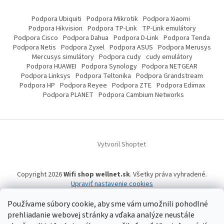
Podpora Ubiquiti
Podpora Mikrotik
Podpora Xiaomi
Podpora Hikvision
Podpora TP-Link
TP-Link emulátory
Podpora Cisco
Podpora Dahua
Podpora D-Link
Podpora Tenda
Podpora Netis
Podpora Zyxel
Podpora ASUS
Podpora Merusys
Mercusys simulátory
Podpora cudy
cudy emulátory
Podpora HUAWEI
Podpora Synology
Podpora NETGEAR
Podpora Linksys
Podpora Teltonika
Podpora Grandstream
Podpora HP
Podpora Reyee
Podpora ZTE
Podpora Edimax
Podpora PLANET
Podpora Cambium Networks
Vytvoril Shoptet
Copyright 2026
Wifi shop wellnet.sk
. Všetky práva vyhradené.
Upraviť nastavenie cookies
Používame súbory cookie, aby sme vám umožnili pohodlné
prehliadanie webovej stránky a vďaka analýze neustále
Wifi shop wellnet.sk prevádzkuje spoločnosť WELLNET, s.r.o.,
IČO: 36484610,