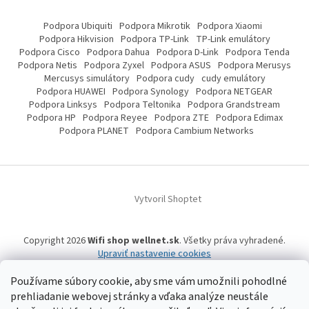
Podpora Ubiquiti
Podpora Mikrotik
Podpora Xiaomi
Podpora Hikvision
Podpora TP-Link
TP-Link emulátory
Podpora Cisco
Podpora Dahua
Podpora D-Link
Podpora Tenda
Podpora Netis
Podpora Zyxel
Podpora ASUS
Podpora Merusys
Mercusys simulátory
Podpora cudy
cudy emulátory
Podpora HUAWEI
Podpora Synology
Podpora NETGEAR
Podpora Linksys
Podpora Teltonika
Podpora Grandstream
Podpora HP
Podpora Reyee
Podpora ZTE
Podpora Edimax
Podpora PLANET
Podpora Cambium Networks
Vytvoril Shoptet
Copyright 2026
Wifi shop wellnet.sk
. Všetky práva vyhradené.
Upraviť nastavenie cookies
Používame súbory cookie, aby sme vám umožnili pohodlné
prehliadanie webovej stránky a vďaka analýze neustále
Wifi shop wellnet.sk prevádzkuje spoločnosť WELLNET, s.r.o.,
IČO: 36484610,