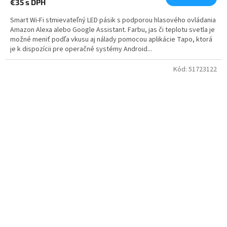
€35
s DPH
Smart Wi-Fi stmievateľný LED pásik s podporou hlasového ovládania
Amazon Alexa alebo Google Assistant. Farbu, jas či teplotu svetla je
možné meniť podľa vkusu aj nálady pomocou aplikácie Tapo, ktorá
je k dispozícii pre operačné systémy Android...
Kód:
51723122