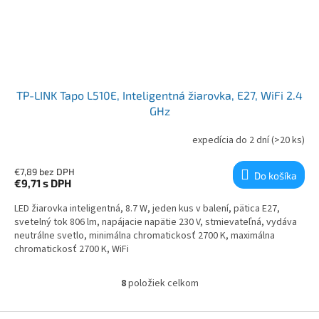
TP-LINK Tapo L510E, Inteligentná žiarovka, E27, WiFi 2.4
GHz
expedícia do 2 dní
(>20 ks)
€7,89 bez DPH
Do košíka
€9,71
s DPH
LED žiarovka inteligentná, 8.7 W, jeden kus v balení, pätica E27,
svetelný tok 806 lm, napájacie napätie 230 V, stmievateľná, vydáva
neutrálne svetlo, minimálna chromatickosť 2700 K, maximálna
chromatickosť 2700 K, WiFi
8
položiek celkom
Ovládacie prvky výpisu
Zápätie