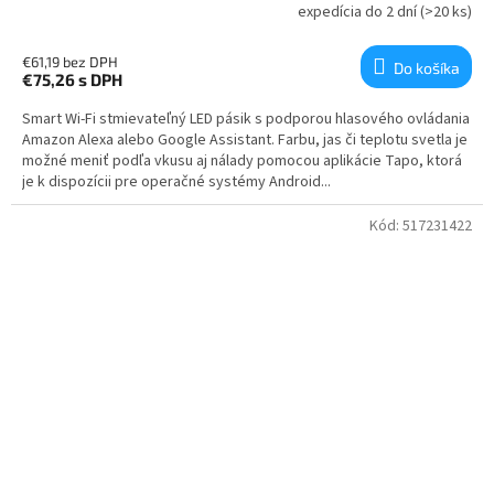
expedícia do 2 dní
(>20 ks)
€61,19 bez DPH
Do košíka
€75,26
s DPH
Smart Wi-Fi stmievateľný LED pásik s podporou hlasového ovládania
Amazon Alexa alebo Google Assistant. Farbu, jas či teplotu svetla je
možné meniť podľa vkusu aj nálady pomocou aplikácie Tapo, ktorá
je k dispozícii pre operačné systémy Android...
Kód:
517231422