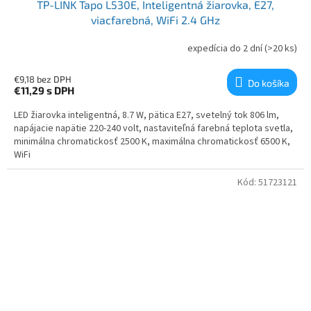
TP-LINK Tapo L530E, Inteligentná žiarovka, E27,
viacfarebná, WiFi 2.4 GHz
expedícia do 2 dní
(>20 ks)
€9,18 bez DPH
Do košíka
€11,29
s DPH
LED žiarovka inteligentná, 8.7 W, pätica E27, svetelný tok 806 lm,
napájacie napätie 220-240 volt, nastaviteľná farebná teplota svetla,
minimálna chromatickosť 2500 K, maximálna chromatickosť 6500 K,
WiFi
Kód:
51723121