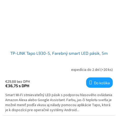
TP-LINK Tapo L930-5, Farebný smart LED pásik, 5m
expedícia do 2 dní
(>20 ks)
€29,88 bez DPH
Do košíka
€36,75
s DPH
Smart Wi-Fi stmievateľný LED pásik s podporou hlasového ovládania
Amazon Alexa alebo Google Assistant. Farbu, jas či teplotu svetla je
možné meniť podľa vkusu aj nálady pomocou aplikácie Tapo, ktorá
je k dispozícii pre operačné systémy Android...