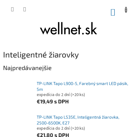
Prejsť na obsah
NÁKUP
Inteligentné žiarovky
Najpredávanejšie
TP-LINK Tapo L900-5, Farebný smart LED pásik,
5m
expedícia do 2 dní
(>20 ks)
€19,49
s DPH
TP-LINK Tapo L535E, Inteligentná žiarovka,
2500-6500K, E27
expedícia do 2 dní
(>20 ks)
€21,80
s DPH