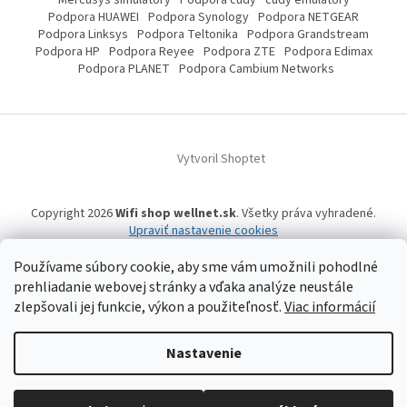
Podpora HUAWEI
Podpora Synology
Podpora NETGEAR
Podpora Linksys
Podpora Teltonika
Podpora Grandstream
Podpora HP
Podpora Reyee
Podpora ZTE
Podpora Edimax
Podpora PLANET
Podpora Cambium Networks
Vytvoril Shoptet
Copyright 2026
Wifi shop wellnet.sk
. Všetky práva vyhradené.
Upraviť nastavenie cookies
Používame súbory cookie, aby sme vám umožnili pohodlné
prehliadanie webovej stránky a vďaka analýze neustále
Wifi shop wellnet.sk prevádzkuje spoločnosť WELLNET, s.r.o.,
IČO: 36484610,
OR OS: Prešov odd. Sro 14019/P
, IČ DPH: SK2020015206 | Tel:
+421 905 269 141
zlepšovali jej funkcie, výkon a použiteľnosť.
Viac informácií
| WhatsApp, Signal, Telegram: +421 905 269 141 | Informácie o produktoch a
a ich dostupnosti, tu uvádzané, pochádzajú od tretích strán, mohli
vzniknúť automatizovaným strojovým prekladom a neprešli jazykovou
Nastavenie
úpravou. Spoločnosť WELLNET, s.r.o. preto nemôže niesť zodpovednosť za ich
úplnosť a aktuálnosť. | Registrované obchodné značky, vzory a názvy patria
ich vlastníkom. | © 2006-
2026 WELLNET, s.r.o. Všetky práva vyhradené.