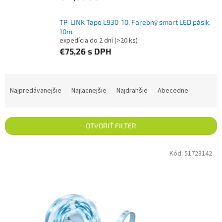
TP-LINK Tapo L930-10, Farebný smart LED pásik,
10m
expedícia do 2 dní
(>20 ks)
€75,26
s DPH
Radenie produktov
Najpredávanejšie
Najlacnejšie
Najdrahšie
Abecedne
OTVORIŤ FILTER
Výpis produktov
Kód:
51723142