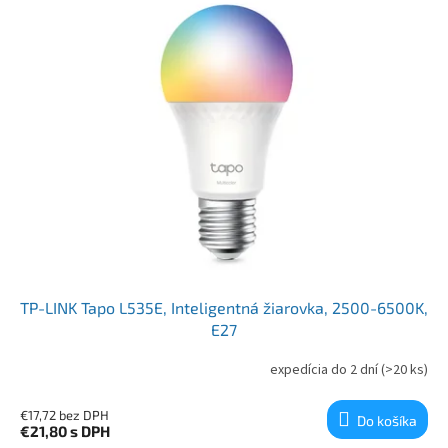
TP-LINK Tapo L535E, Inteligentná žiarovka, 2500-6500K,
E27
expedícia do 2 dní
(>20 ks)
€17,72 bez DPH
Do košíka
€21,80
s DPH