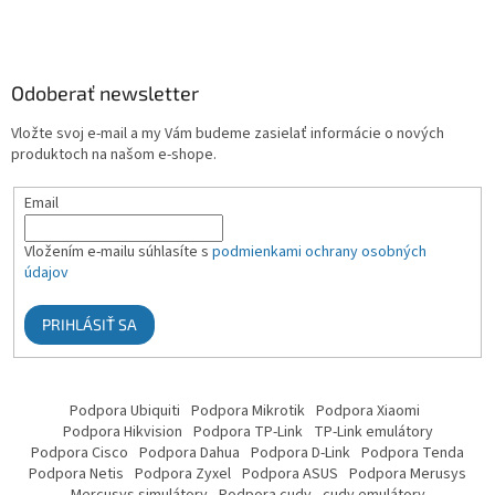
Odoberať newsletter
Vložte svoj e-mail a my Vám budeme zasielať informácie o nových
produktoch na našom e-shope.
Email
Vložením e-mailu súhlasíte s
podmienkami ochrany osobných
údajov
PRIHLÁSIŤ SA
Podpora Ubiquiti
Podpora Mikrotik
Podpora Xiaomi
Podpora Hikvision
Podpora TP-Link
TP-Link emulátory
Podpora Cisco
Podpora Dahua
Podpora D-Link
Podpora Tenda
Podpora Netis
Podpora Zyxel
Podpora ASUS
Podpora Merusys
Mercusys simulátory
Podpora cudy
cudy emulátory