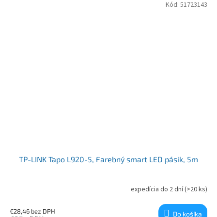
Kód:
51723143
TP-LINK Tapo L920-5, Farebný smart LED pásik, 5m
expedícia do 2 dní
(>20 ks)
€28,46 bez DPH
Do košíka