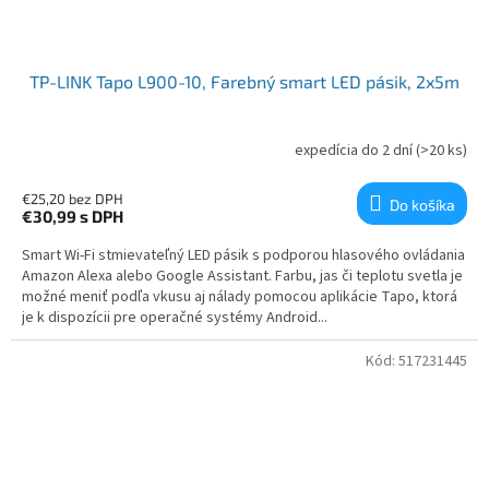
TP-LINK Tapo L900-10, Farebný smart LED pásik, 2x5m
expedícia do 2 dní
(>20 ks)
€25,20 bez DPH
Do košíka
€30,99
s DPH
Smart Wi-Fi stmievateľný LED pásik s podporou hlasového ovládania
Amazon Alexa alebo Google Assistant. Farbu, jas či teplotu svetla je
možné meniť podľa vkusu aj nálady pomocou aplikácie Tapo, ktorá
je k dispozícii pre operačné systémy Android...
Kód:
517231445