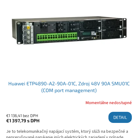
Huawei ETP4890-A2-90A-01C, Zdroj 48V 90A SMU01C
(COM port management)
Momentálne nedostupné
€1 136,41 bez DPH
DETAIL
€1 397,79
s DPH
Je to telekomunikačný napájací systém, ktorý slúži na bezpečné a
neprerušované napájanie iných elektrických zariadení v prípade