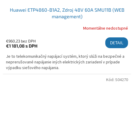
Huawei ETP4860-B1A2, Zdroj 48V 60A SMU11B (WEB
management)
Momentálne nedostupné
€960,23 bez DPH
DETAIL
€1 181,08
s DPH
Je to telekomunikačný napájací systém, ktorý slúži na bezpečné a
neprerušované napájanie iných elektrických zariadení v prípade
výpadku sieťového napájania.
Kód:
S04270