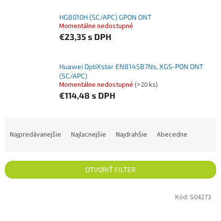
HG8010H (SC/APC) GPON ONT
Momentálne nedostupné
€23,35
s DPH
Huawei OptiXstar EN8145B7Ns, XGS-PON ONT
(SC/APC)
Momentálne nedostupné
(>20 ks)
€114,48
s DPH
Radenie produktov
Najpredávanejšie
Najlacnejšie
Najdrahšie
Abecedne
OTVORIŤ FILTER
Výpis produktov
Kód:
S04273