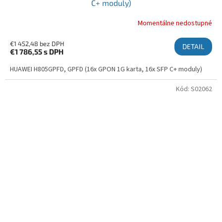
C+ moduly)
Momentálne nedostupné
€1 452,48 bez DPH
DETAIL
€1 786,55
s DPH
HUAWEI H805GPFD, GPFD (16x GPON 1G karta, 16x SFP C+ moduly)
Kód:
S02062