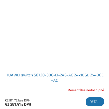
HUAWEI switch S6720-30C-EI-24S-AC 24x10GE 2x40GE
+AC
Momentálne nedostupné
€2 911,72 bez DPH
DETAIL
€3 581,41
s DPH