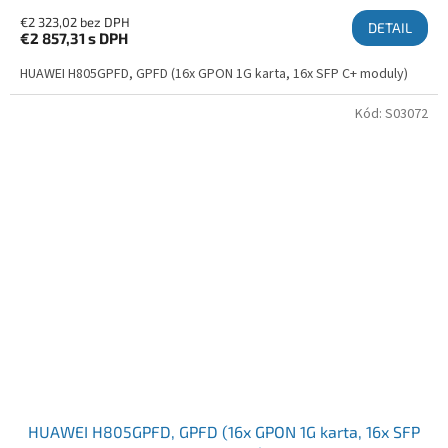
€2 323,02 bez DPH
DETAIL
€2 857,31
s DPH
HUAWEI H805GPFD, GPFD (16x GPON 1G karta, 16x SFP C+ moduly)
Kód:
S03072
HUAWEI H805GPFD, GPFD (16x GPON 1G karta, 16x SFP