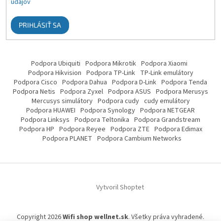
údajov
PRIHLÁSIŤ SA
Podpora Ubiquiti
Podpora Mikrotik
Podpora Xiaomi
Podpora Hikvision
Podpora TP-Link
TP-Link emulátory
Podpora Cisco
Podpora Dahua
Podpora D-Link
Podpora Tenda
Podpora Netis
Podpora Zyxel
Podpora ASUS
Podpora Merusys
Mercusys simulátory
Podpora cudy
cudy emulátory
Podpora HUAWEI
Podpora Synology
Podpora NETGEAR
Podpora Linksys
Podpora Teltonika
Podpora Grandstream
Podpora HP
Podpora Reyee
Podpora ZTE
Podpora Edimax
Podpora PLANET
Podpora Cambium Networks
Vytvoril Shoptet
Copyright 2026
Wifi shop wellnet.sk
. Všetky práva vyhradené.