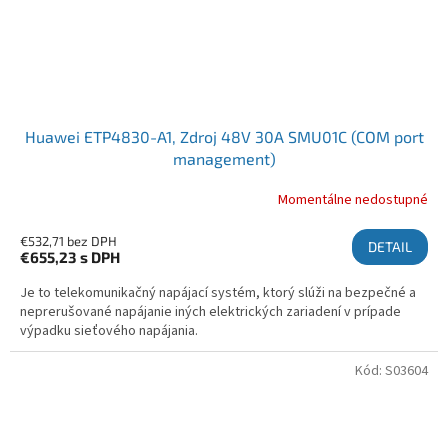
Huawei ETP4830-A1, Zdroj 48V 30A SMU01C (COM port
management)
Momentálne nedostupné
€532,71 bez DPH
DETAIL
€655,23
s DPH
Je to telekomunikačný napájací systém, ktorý slúži na bezpečné a
neprerušované napájanie iných elektrických zariadení v prípade
výpadku sieťového napájania.
Kód:
S03604