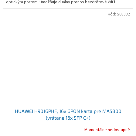
optickým portom. Umožňuje duálny prenos bezdrôtové WiFi...
Kód:
S03332
HUAWEI H901GPHF, 16x GPON karta pre MA5800
(vrátane 16x SFP C+)
Momentálne nedostupné