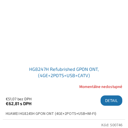
HG8247H Refubrished GPON ONT,
(4GE+2POTS+USB+CATV)
Momentálne nedostupné
€51,07 bez DPH
DETAIL
€62,81
s DPH
HUAWEI HG8245H GPON ONT (4GE+2POTS+USB+WI-FI)
Kód:
S00746