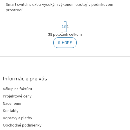
Smart switch s extra vysokým výkonom obstojí v podnikovom
prostredí.
Stránkovanie
1
2
35
položiek celkom
Ovládacie prvky výpisu
HORE
Zápätie
Informácie pre vás
Nákup na faktúru
Projektové ceny
Nacenenie
Kontakty
Dopravy a platby
Obchodné podmienky