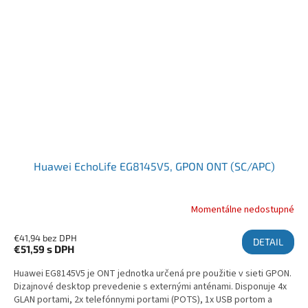
Huawei EchoLife EG8145V5, GPON ONT (SC/APC)
Momentálne nedostupné
€41,94 bez DPH
DETAIL
€51,59
s DPH
Huawei EG8145V5 je ONT jednotka určená pre použitie v sieti GPON.
Dizajnové desktop prevedenie s externými anténami. Disponuje 4x
GLAN portami, 2x telefónnymi portami (POTS), 1x USB portom a