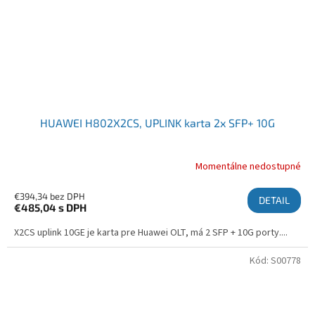
HUAWEI H802X2CS, UPLINK karta 2x SFP+ 10G
Momentálne nedostupné
€394,34 bez DPH
DETAIL
€485,04
s DPH
X2CS uplink 10GE je karta pre Huawei OLT, má 2 SFP + 10G porty....
Kód:
S00778