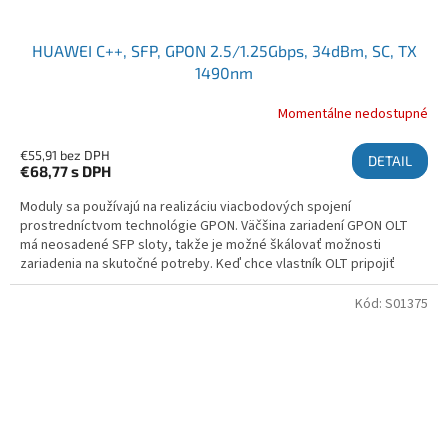
HUAWEI C++, SFP, GPON 2.5/1.25Gbps, 34dBm, SC, TX
1490nm
Momentálne nedostupné
€55,91 bez DPH
DETAIL
€68,77
s DPH
Moduly sa používajú na realizáciu viacbodových spojení
prostredníctvom technológie GPON. Väčšina zariadení GPON OLT
má neosadené SFP sloty, takže je možné škálovať možnosti
zariadenia na skutočné potreby. Keď chce vlastník OLT pripojiť
novú...
Kód:
S01375