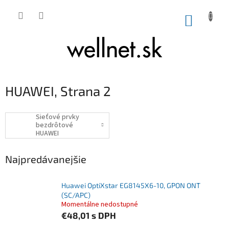
Prejsť na obsah
NÁKUP
HUAWEI
, Strana 2
Sieťové prvky
bezdrôtové
HUAWEI
Najpredávanejšie
Huawei OptiXstar EG8145X6-10, GPON ONT
(SC/APC)
Momentálne nedostupné
€48,01
s DPH