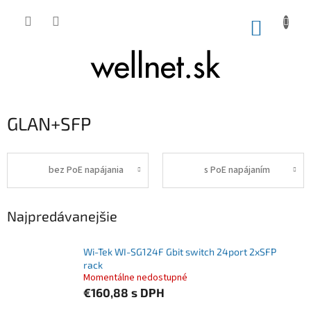
Prejsť na obsah
NÁKUP
GLAN+SFP
bez PoE napájania
s PoE napájaním
Najpredávanejšie
Wi-Tek WI-SG124F Gbit switch 24port 2xSFP
rack
Momentálne nedostupné
€160,88
s DPH