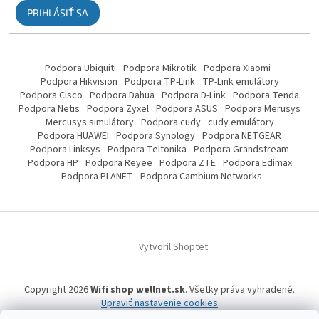
PRIHLÁSIŤ SA
Podpora Ubiquiti
Podpora Mikrotik
Podpora Xiaomi
Podpora Hikvision
Podpora TP-Link
TP-Link emulátory
Podpora Cisco
Podpora Dahua
Podpora D-Link
Podpora Tenda
Podpora Netis
Podpora Zyxel
Podpora ASUS
Podpora Merusys
Mercusys simulátory
Podpora cudy
cudy emulátory
Podpora HUAWEI
Podpora Synology
Podpora NETGEAR
Podpora Linksys
Podpora Teltonika
Podpora Grandstream
Podpora HP
Podpora Reyee
Podpora ZTE
Podpora Edimax
Podpora PLANET
Podpora Cambium Networks
Vytvoril Shoptet
Copyright 2026
Wifi shop wellnet.sk
. Všetky práva vyhradené.
Upraviť nastavenie cookies