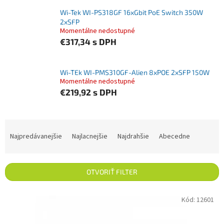
Wi-Tek WI-PS318GF 16xGbit PoE Switch 350W
2xSFP
Momentálne nedostupné
€317,34
s DPH
Wi-TEk WI-PMS310GF-Alien 8xPOE 2xSFP 150W
Momentálne nedostupné
€219,92
s DPH
Radenie produktov
Najpredávanejšie
Najlacnejšie
Najdrahšie
Abecedne
OTVORIŤ FILTER
Výpis produktov
Kód:
12601