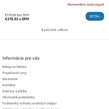
Momentálne nedostupné
€178,80 bez DPH
DETAIL
€219,92
s DPH
3
položiek celkom
Ovládacie prvky výpisu
Zápätie
Informácie pre vás
Nákup na faktúru
Projektové ceny
Nacenenie
Kontakty
Dopravy a platby
Obchodné podmienky
Podmienky ochrany osobných údajov