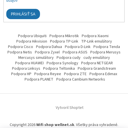
údajov
PRIHLÁSIŤ SA
Podpora Ubiquiti
Podpora Mikrotik
Podpora Xiaomi
Podpora Hikvision
Podpora TP-Link
TP-Link emulátory
Podpora Cisco
Podpora Dahua
Podpora D-Link
Podpora Tenda
Podpora Netis
Podpora Zyxel
Podpora ASUS
Podpora Merusys
Mercusys simulátory
Podpora cudy
cudy emulátory
Podpora HUAWEI
Podpora Synology
Podpora NETGEAR
Podpora Linksys
Podpora Teltonika
Podpora Grandstream
Podpora HP
Podpora Reyee
Podpora ZTE
Podpora Edimax
Podpora PLANET
Podpora Cambium Networks
Vytvoril Shoptet
Copyright 2026
Wifi shop wellnet.sk
. Všetky práva vyhradené.