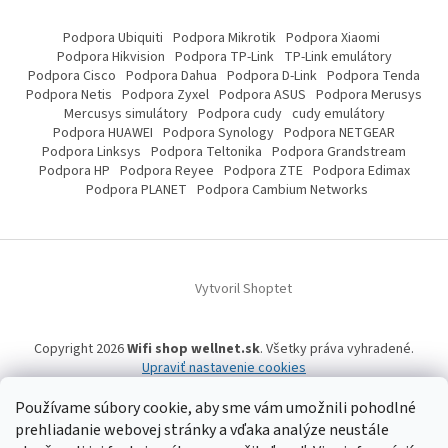
Podpora Ubiquiti
Podpora Mikrotik
Podpora Xiaomi
Podpora Hikvision
Podpora TP-Link
TP-Link emulátory
Podpora Cisco
Podpora Dahua
Podpora D-Link
Podpora Tenda
Podpora Netis
Podpora Zyxel
Podpora ASUS
Podpora Merusys
Mercusys simulátory
Podpora cudy
cudy emulátory
Podpora HUAWEI
Podpora Synology
Podpora NETGEAR
Podpora Linksys
Podpora Teltonika
Podpora Grandstream
Podpora HP
Podpora Reyee
Podpora ZTE
Podpora Edimax
Podpora PLANET
Podpora Cambium Networks
Vytvoril Shoptet
Copyright 2026
Wifi shop wellnet.sk
. Všetky práva vyhradené.
Upraviť nastavenie cookies
Používame súbory cookie, aby sme vám umožnili pohodlné
prehliadanie webovej stránky a vďaka analýze neustále
Wifi shop wellnet.sk prevádzkuje spoločnosť WELLNET, s.r.o.,
IČO: 36484610,